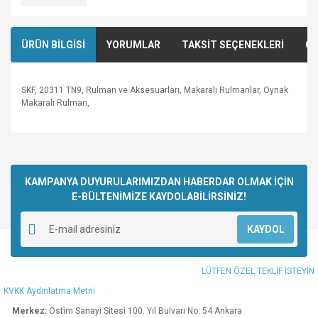
ÜRÜN BİLGİSİ
YORUMLAR
TAKSİT SEÇENEKLERİ
ÖN
SKF, 20311 TN9, Rulman ve Aksesuarları, Makaralı Rulmanlar, Oynak
Makaralı Rulman,
Bu ürünün fiyat bilgisi, resim, ürün açıklamalarında ve diğer
konularda yetersiz gördüğünüz noktaları öneri formunu
Bu ürüne ilk yorumu siz yapın!
kullanarak tarafımıza iletebilirsiniz.
Görüş ve önerileriniz için teşekkür ederiz.
KAMPANYA DUYURULARIMIZDAN HABERDAR OLMAK İÇİN
E-BÜLTENİMİZE KAYDOLABİLİRSİNİZ!
Yorum Yaz
Ürün resmi kalitesiz, bozuk veya görüntülenemiyor.
KAYDOL
Ürün açıklamasında eksik bilgiler bulunuyor.
Ürün bilgilerinde hatalar bulunuyor.
LÜTFEN ÖZEL TEKLİF İSTEYİN
Ürün fiyatı diğer sitelerden daha pahalı.
KVKK Aydınlatma Metni
Bu ürüne benzer farklı alternatifler olmalı.
Merkez:
Ostim Sanayi Sitesi 100. Yıl Bulvarı No: 54 Ankara