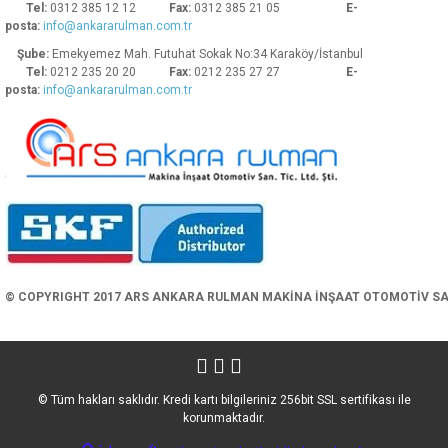
Tel:
0312 385 12 12
Fax:
0312 385 21 05
E-
posta:
info@ankararulman.com.tr
Şube:
Emekyemez Mah. Futuhat Sokak No:34 Karaköy/İstanbul
Tel:
0212 235 20 20
Fax:
0212 235 27 27
E-
posta:
info@ankararulman.com.tr
Gönder
© COPYRIGHT 2017 ARS ANKARA RULMAN MAKİNA İNŞAAT OTOMOTİV SAN. 
© Tüm hakları saklıdır. Kredi kartı bilgileriniz 256bit SSL sertifikası ile
korunmaktadır.