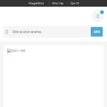
Hoşgeldiniz
Giriş Yap
Üye Ol
ARA