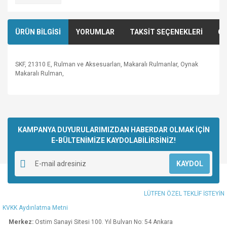
ÜRÜN BİLGİSİ
YORUMLAR
TAKSİT SEÇENEKLERİ
ÖN
SKF, 21310 E, Rulman ve Aksesuarları, Makaralı Rulmanlar, Oynak
Makaralı Rulman,
Bu ürünün fiyat bilgisi, resim, ürün açıklamalarında ve diğer
konularda yetersiz gördüğünüz noktaları öneri formunu
Bu ürüne ilk yorumu siz yapın!
kullanarak tarafımıza iletebilirsiniz.
Görüş ve önerileriniz için teşekkür ederiz.
KAMPANYA DUYURULARIMIZDAN HABERDAR OLMAK İÇİN
E-BÜLTENİMİZE KAYDOLABİLİRSİNİZ!
Yorum Yaz
Ürün resmi kalitesiz, bozuk veya görüntülenemiyor.
KAYDOL
Ürün açıklamasında eksik bilgiler bulunuyor.
Ürün bilgilerinde hatalar bulunuyor.
LÜTFEN ÖZEL TEKLİF İSTEYİN
Ürün fiyatı diğer sitelerden daha pahalı.
KVKK Aydınlatma Metni
Bu ürüne benzer farklı alternatifler olmalı.
Merkez:
Ostim Sanayi Sitesi 100. Yıl Bulvarı No: 54 Ankara