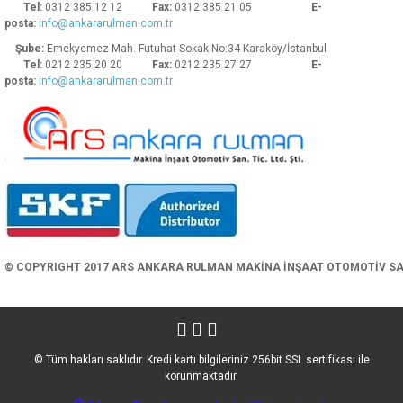
Tel:
0312 385 12 12
Fax:
0312 385 21 05
E-
posta:
info@ankararulman.com.tr
Şube:
Emekyemez Mah. Futuhat Sokak No:34 Karaköy/İstanbul
Tel:
0212 235 20 20
Fax:
0212 235 27 27
E-
posta:
info@ankararulman.com.tr
Gönder
© COPYRIGHT 2017 ARS ANKARA RULMAN MAKİNA İNŞAAT OTOMOTİV SAN. 
© Tüm hakları saklıdır. Kredi kartı bilgileriniz 256bit SSL sertifikası ile
korunmaktadır.