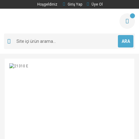
Hoşgeldiniz
Giriş Yap
Üye Ol
ARA