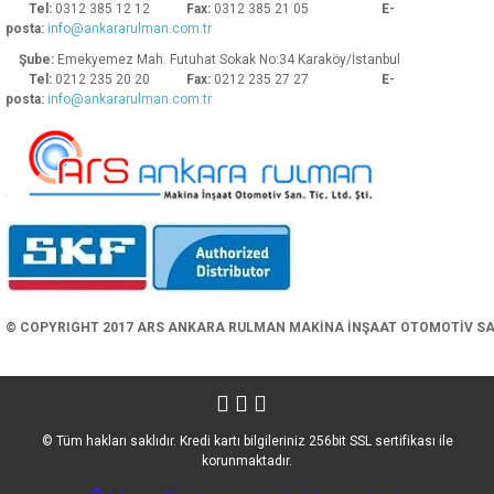
Tel:
0312 385 12 12
Fax:
0312 385 21 05
E-
posta:
info@ankararulman.com.tr
Şube:
Emekyemez Mah. Futuhat Sokak No:34 Karaköy/İstanbul
Tel:
0212 235 20 20
Fax:
0212 235 27 27
E-
posta:
info@ankararulman.com.tr
Gönder
© COPYRIGHT 2017 ARS ANKARA RULMAN MAKİNA İNŞAAT OTOMOTİV SAN. 
© Tüm hakları saklıdır. Kredi kartı bilgileriniz 256bit SSL sertifikası ile
korunmaktadır.