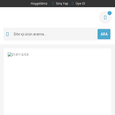
Hoşgeldiniz
Giriş Yap
Üye Ol
ARA