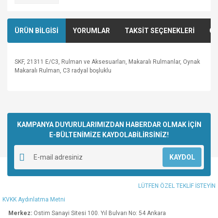
ÜRÜN BİLGİSİ
YORUMLAR
TAKSİT SEÇENEKLERİ
ÖN
SKF, 21311 E/C3, Rulman ve Aksesuarları, Makaralı Rulmanlar, Oynak
Makaralı Rulman, C3 radyal boşluklu
Bu ürünün fiyat bilgisi, resim, ürün açıklamalarında ve diğer
konularda yetersiz gördüğünüz noktaları öneri formunu
Bu ürüne ilk yorumu siz yapın!
kullanarak tarafımıza iletebilirsiniz.
Görüş ve önerileriniz için teşekkür ederiz.
KAMPANYA DUYURULARIMIZDAN HABERDAR OLMAK İÇİN
E-BÜLTENİMİZE KAYDOLABİLİRSİNİZ!
Yorum Yaz
Ürün resmi kalitesiz, bozuk veya görüntülenemiyor.
KAYDOL
Ürün açıklamasında eksik bilgiler bulunuyor.
Ürün bilgilerinde hatalar bulunuyor.
LÜTFEN ÖZEL TEKLİF İSTEYİN
Ürün fiyatı diğer sitelerden daha pahalı.
KVKK Aydınlatma Metni
Bu ürüne benzer farklı alternatifler olmalı.
Merkez:
Ostim Sanayi Sitesi 100. Yıl Bulvarı No: 54 Ankara