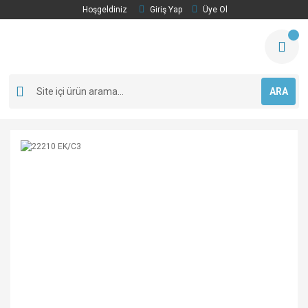
Hoşgeldiniz
Giriş Yap
Üye Ol
ARA