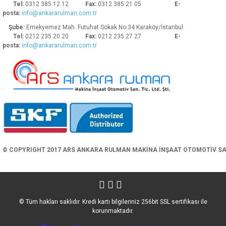
Tel:
0312 385 12 12
Fax:
0312 385 21 05
E-
posta:
info@ankararulman.com.tr
Şube:
Emekyemez Mah. Futuhat Sokak No:34 Karaköy/İstanbul
Tel:
0212 235 20 20
Fax:
0212 235 27 27
E-
posta:
info@ankararulman.com.tr
Gönder
© COPYRIGHT 2017 ARS ANKARA RULMAN MAKİNA İNŞAAT OTOMOTİV SAN. 
© Tüm hakları saklıdır. Kredi kartı bilgileriniz 256bit SSL sertifikası ile
korunmaktadır.