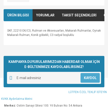
ÜRÜN BİLGİSİ
YORUMLAR
TAKSİT SEÇENEKLERİ
ÖN
SKF, 22210 EK/C3, Rulman ve Aksesuarları, Makaralı Rulmanlar, Oynak
Makaralı Rulman, Konik göbekli, C3 radyal boşluklu
Bu ürünün fiyat bilgisi, resim, ürün açıklamalarında ve diğer
konularda yetersiz gördüğünüz noktaları öneri formunu
Bu ürüne ilk yorumu siz yapın!
kullanarak tarafımıza iletebilirsiniz.
Görüş ve önerileriniz için teşekkür ederiz.
KAMPANYA DUYURULARIMIZDAN HABERDAR OLMAK İÇİN
E-BÜLTENİMİZE KAYDOLABİLİRSİNİZ!
Yorum Yaz
Ürün resmi kalitesiz, bozuk veya görüntülenemiyor.
KAYDOL
Ürün açıklamasında eksik bilgiler bulunuyor.
Ürün bilgilerinde hatalar bulunuyor.
LÜTFEN ÖZEL TEKLİF İSTEYİN
Ürün fiyatı diğer sitelerden daha pahalı.
KVKK Aydınlatma Metni
Bu ürüne benzer farklı alternatifler olmalı.
Merkez:
Ostim Sanayi Sitesi 100. Yıl Bulvarı No: 54 Ankara