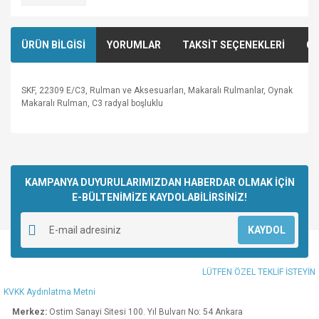
ÜRÜN BİLGİSİ
YORUMLAR
TAKSİT SEÇENEKLERİ
ÖN
SKF, 22309 E/C3, Rulman ve Aksesuarları, Makaralı Rulmanlar, Oynak
Makaralı Rulman, C3 radyal boşluklu
Bu ürünün fiyat bilgisi, resim, ürün açıklamalarında ve diğer
konularda yetersiz gördüğünüz noktaları öneri formunu
Bu ürüne ilk yorumu siz yapın!
kullanarak tarafımıza iletebilirsiniz.
Görüş ve önerileriniz için teşekkür ederiz.
KAMPANYA DUYURULARIMIZDAN HABERDAR OLMAK İÇİN
E-BÜLTENİMİZE KAYDOLABİLİRSİNİZ!
Yorum Yaz
Ürün resmi kalitesiz, bozuk veya görüntülenemiyor.
KAYDOL
Ürün açıklamasında eksik bilgiler bulunuyor.
Ürün bilgilerinde hatalar bulunuyor.
LÜTFEN ÖZEL TEKLİF İSTEYİN
Ürün fiyatı diğer sitelerden daha pahalı.
KVKK Aydınlatma Metni
Bu ürüne benzer farklı alternatifler olmalı.
Merkez:
Ostim Sanayi Sitesi 100. Yıl Bulvarı No: 54 Ankara