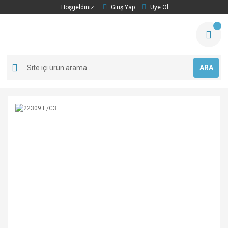
Hoşgeldiniz
Giriş Yap
Üye Ol
ARA