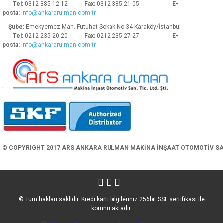
Tel:
0312 385 12 12
Fax:
0312 385 21 05
E-
posta:
info@ankararulman.com.tr
Şube:
Emekyemez Mah. Futuhat Sokak No:34 Karaköy/İstanbul
Tel:
0212 235 20 20
Fax:
0212 235 27 27
E-
posta:
info@ankararulman.com.tr
Gönder
© COPYRIGHT 2017 ARS ANKARA RULMAN MAKİNA İNŞAAT OTOMOTİV SAN. 
© Tüm hakları saklıdır. Kredi kartı bilgileriniz 256bit SSL sertifikası ile
korunmaktadır.