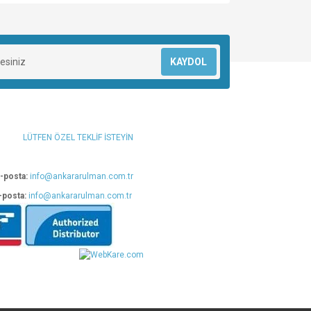
za iletebilirsiniz.
KAYDOL
LÜTFEN ÖZEL TEKLİF İSTEYİN
-posta:
info@ankararulman.com.tr
-posta:
info@ankararulman.com.tr