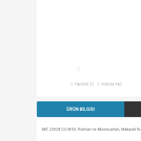
TAVSİYE ET
YORUM YAZ
ÜRÜN BİLGİSİ
SKF, 23028 CC/W33, Rulman ve Aksesuarları, Makaralı R