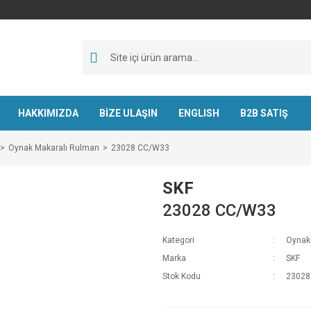
HAKKIMIZDA
BİZE ULAŞIN
ENGLISH
B2B SATIŞ
Oynak Makaralı Rulman
23028 CC/W33
SKF
23028 CC/W33
Kategori
Oynak
Marka
SKF
Stok Kodu
23028