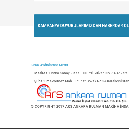
Bu ürünün fiyat bilgisi, resim, ürün açıklamalarında v
Görüş ve önerileriniz için teşekkür ederiz.
Ürün resmi kalitesiz, bozuk veya görüntülenemiyo
KAMPANYA DUYURULARIMIZDAN HABERDAR OLMA
Ürün açıklamasında eksik bilgiler bulunuyor.
Ürün bilgilerinde hatalar bulunuyor.
Ürün fiyatı diğer sitelerden daha pahalı.
Bu ürüne benzer farklı alternatifler olmalı.
KVKK Aydınlatma Metni
Merkez:
Ostim Sanayi Sitesi 100. Yıl Bulva
Şube:
Emekyemez Mah. Futuhat Sokak No:34 K
© COPYRIGHT 2017 ARS ANKARA RULMAN MAKİNA İNŞAAT