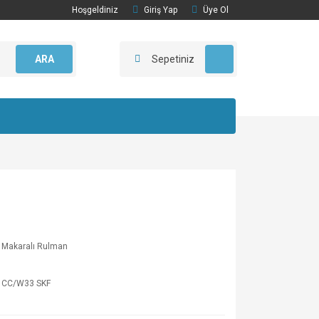
Hoşgeldiniz
Giriş Yap
Üye Ol
ARA
Sepetiniz
 Makaralı Rulman
 CC/W33 SKF