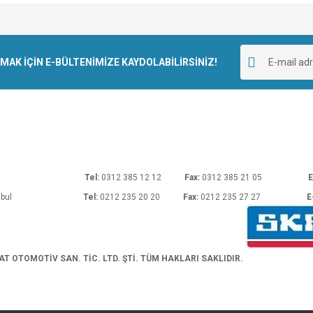
e diğer konularda yetersiz gördüğünüz noktaları öneri formunu kullanarak tarafımı
Bu ürüne ilk yorumu siz yapın!
r.
K İÇİN E-BÜLTENİMİZE KAYDOLABİLİRSİNİZ!
Yorum Yaz
rı No: 54 Ankara
Tel:
0312 385 12 12
Fax:
0312 385 21 05
E
araköy/İstanbul
Tel:
0212 235 20 20
Fax:
0212 235 27 27
E
Gönder
 OTOMOTİV SAN. TİC. LTD. ŞTİ. TÜM HAKLARI SAKLIDIR.