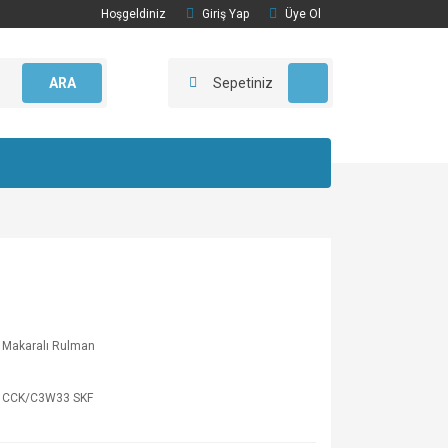
Hoşgeldiniz
Giriş Yap
Üye Ol
ARA
Sepetiniz
 Makaralı Rulman
 CCK/C3W33 SKF