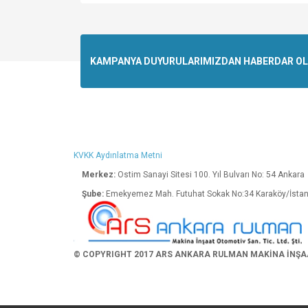
Bu ürünün fiyat bilgisi, resim, ürün açıklamalarında v
Görüş ve önerileriniz için teşekkür ederiz.
Ürün resmi kalitesiz, bozuk veya görüntülenemiyo
KAMPANYA DUYURULARIMIZDAN HABERDAR OLMA
Ürün açıklamasında eksik bilgiler bulunuyor.
Ürün bilgilerinde hatalar bulunuyor.
Ürün fiyatı diğer sitelerden daha pahalı.
Bu ürüne benzer farklı alternatifler olmalı.
KVKK Aydınlatma Metni
Merkez:
Ostim Sanayi Sitesi 100. Yıl Bulva
Şube:
Emekyemez Mah. Futuhat Sokak No:34 K
© COPYRIGHT 2017 ARS ANKARA RULMAN MAKİNA İNŞAAT