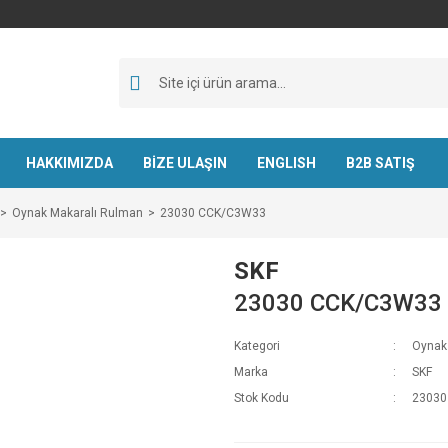
HAKKIMIZDA
BİZE ULAŞIN
ENGLISH
B2B SATIŞ
Oynak Makaralı Rulman
23030 CCK/C3W33
SKF
23030 CCK/C3W33
Kategori
Oynak
Marka
SKF
Stok Kodu
23030