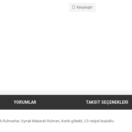
Karşılaştır
YORUMLAR
TAKSİT SEÇENEKLERİ
 Rulmanlar, Oynak Makaralı Rulman, Konik göbekli, C3 radyal boşluklu