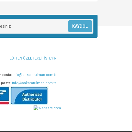
za iletebilirsiniz.
KAYDOL
LÜTFEN ÖZEL TEKLİF İSTEYİN
-posta:
info@ankararulman.com.tr
-posta:
info@ankararulman.com.tr