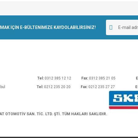
e diğer konularda yetersiz gördüğünüz noktaları öneri formunu kullanarak tarafımı
Bu ürüne ilk yorumu siz yapın!
r.
K İÇİN E-BÜLTENİMİZE KAYDOLABİLİRSİNİZ!
Yorum Yaz
rı No: 54 Ankara
Tel:
0312 385 12 12
Fax:
0312 385 21 05
E
araköy/İstanbul
Tel:
0212 235 20 20
Fax:
0212 235 27 27
E
Gönder
 OTOMOTİV SAN. TİC. LTD. ŞTİ. TÜM HAKLARI SAKLIDIR.