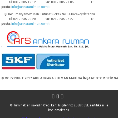
Tel:
0312 385 12 12
Fax:
0312 385 21 05
E-
posta:
info@ankararulman.com.tr
Şube:
Emekyemez Mah. Futuhat Sokak No:34 Karaköy/İstanbul
Tel:
0212 235 20 20
Fax:
0212 235 27 27
E-
posta:
info@ankararulman.com.tr
Gönder
© COPYRIGHT 2017 ARS ANKARA RULMAN MAKİNA İNŞAAT OTOMOTİV SAN. 
© Tüm hakları saklıdır. Kredi kartı bilgileriniz 256bit SSL sertifikası ile
korunmaktadır.