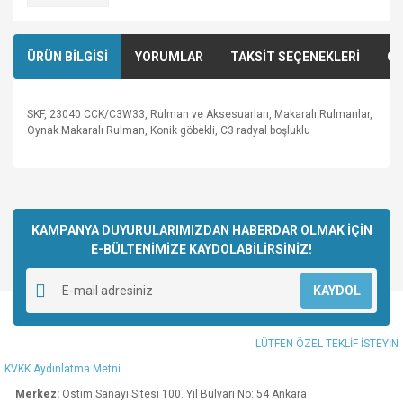
ÜRÜN BİLGİSİ
YORUMLAR
TAKSİT SEÇENEKLERİ
ÖN
SKF, 23040 CCK/C3W33, Rulman ve Aksesuarları, Makaralı Rulmanlar,
Oynak Makaralı Rulman, Konik göbekli, C3 radyal boşluklu
Bu ürünün fiyat bilgisi, resim, ürün açıklamalarında ve diğer
konularda yetersiz gördüğünüz noktaları öneri formunu
Bu ürüne ilk yorumu siz yapın!
kullanarak tarafımıza iletebilirsiniz.
Görüş ve önerileriniz için teşekkür ederiz.
KAMPANYA DUYURULARIMIZDAN HABERDAR OLMAK İÇİN
E-BÜLTENİMİZE KAYDOLABİLİRSİNİZ!
Yorum Yaz
Ürün resmi kalitesiz, bozuk veya görüntülenemiyor.
KAYDOL
Ürün açıklamasında eksik bilgiler bulunuyor.
Ürün bilgilerinde hatalar bulunuyor.
LÜTFEN ÖZEL TEKLİF İSTEYİN
Ürün fiyatı diğer sitelerden daha pahalı.
KVKK Aydınlatma Metni
Bu ürüne benzer farklı alternatifler olmalı.
Merkez:
Ostim Sanayi Sitesi 100. Yıl Bulvarı No: 54 Ankara