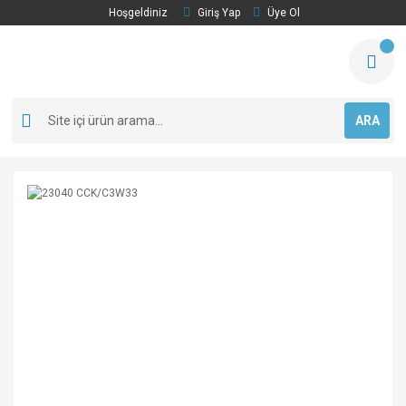
Hoşgeldiniz
Giriş Yap
Üye Ol
ARA