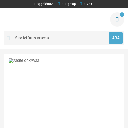
Hoşgeldiniz
Giriş Yap
Üye Ol
ARA