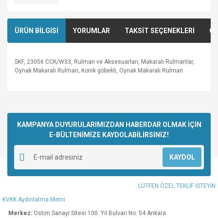
ÜRÜN BİLGİSİ
YORUMLAR
TAKSİT SEÇENEKLERİ
ÖN
SKF, 23056 CCK/W33, Rulman ve Aksesuarları, Makaralı Rulmanlar,
Oynak Makaralı Rulman, Konik göbekli, Oynak Makaralı Rulman
Bu ürünün fiyat bilgisi, resim, ürün açıklamalarında ve diğer
konularda yetersiz gördüğünüz noktaları öneri formunu
Bu ürüne ilk yorumu siz yapın!
kullanarak tarafımıza iletebilirsiniz.
Görüş ve önerileriniz için teşekkür ederiz.
KAMPANYA DUYURULARIMIZDAN HABERDAR OLMAK İÇİN
E-BÜLTENİMİZE KAYDOLABİLİRSİNİZ!
Yorum Yaz
Ürün resmi kalitesiz, bozuk veya görüntülenemiyor.
KAYDOL
Ürün açıklamasında eksik bilgiler bulunuyor.
Ürün bilgilerinde hatalar bulunuyor.
LÜTFEN ÖZEL TEKLİF İSTEYİN
Ürün fiyatı diğer sitelerden daha pahalı.
KVKK Aydınlatma Metni
Bu ürüne benzer farklı alternatifler olmalı.
Merkez:
Ostim Sanayi Sitesi 100. Yıl Bulvarı No: 54 Ankara