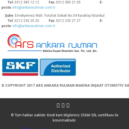
Tel:
0312 385 12 12
Fax:
0312 385 21 05
E-
posta:
info@ankararulman.com.tr
Şube:
Emekyemez Mah. Futuhat Sokak No:34 Karaköy/İstanbul
Tel:
0212 235 20 20
Fax:
0212 235 27 27
E-
posta:
info@ankararulman.com.tr
Gönder
© COPYRIGHT 2017 ARS ANKARA RULMAN MAKİNA İNŞAAT OTOMOTİV SAN. 
© Tüm hakları saklıdır. Kredi kartı bilgileriniz 256bit SSL sertifikası ile
korunmaktadır.