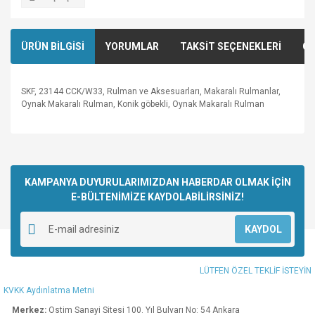
ÜRÜN BİLGİSİ
YORUMLAR
TAKSİT SEÇENEKLERİ
ÖN
SKF, 23144 CCK/W33, Rulman ve Aksesuarları, Makaralı Rulmanlar,
Oynak Makaralı Rulman, Konik göbekli, Oynak Makaralı Rulman
Bu ürünün fiyat bilgisi, resim, ürün açıklamalarında ve diğer
konularda yetersiz gördüğünüz noktaları öneri formunu
Bu ürüne ilk yorumu siz yapın!
kullanarak tarafımıza iletebilirsiniz.
Görüş ve önerileriniz için teşekkür ederiz.
KAMPANYA DUYURULARIMIZDAN HABERDAR OLMAK İÇİN
E-BÜLTENİMİZE KAYDOLABİLİRSİNİZ!
Yorum Yaz
Ürün resmi kalitesiz, bozuk veya görüntülenemiyor.
KAYDOL
Ürün açıklamasında eksik bilgiler bulunuyor.
Ürün bilgilerinde hatalar bulunuyor.
LÜTFEN ÖZEL TEKLİF İSTEYİN
Ürün fiyatı diğer sitelerden daha pahalı.
KVKK Aydınlatma Metni
Bu ürüne benzer farklı alternatifler olmalı.
Merkez:
Ostim Sanayi Sitesi 100. Yıl Bulvarı No: 54 Ankara