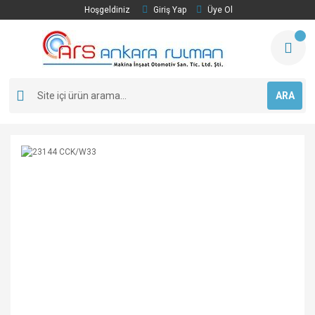
Hoşgeldiniz
Giriş Yap
Üye Ol
ARA