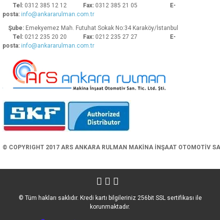
Tel:
0312 385 12 12
Fax:
0312 385 21 05
E-
posta:
info@ankararulman.com.tr
Şube:
Emekyemez Mah. Futuhat Sokak No:34 Karaköy/İstanbul
Tel:
0212 235 20 20
Fax:
0212 235 27 27
E-
posta:
info@ankararulman.com.tr
Gönder
© COPYRIGHT 2017 ARS ANKARA RULMAN MAKİNA İNŞAAT OTOMOTİV SAN. 
© Tüm hakları saklıdır. Kredi kartı bilgileriniz 256bit SSL sertifikası ile
korunmaktadır.