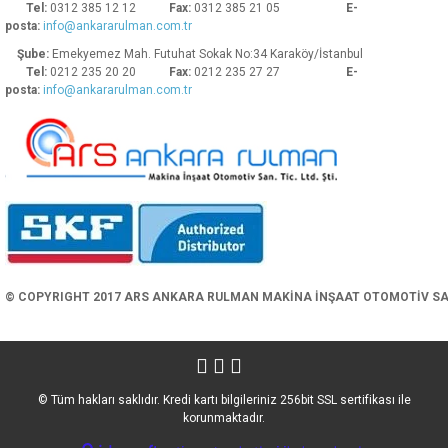
Tel:
0312 385 12 12
Fax:
0312 385 21 05
E-
posta:
info@ankararulman.com.tr
Şube:
Emekyemez Mah. Futuhat Sokak No:34 Karaköy/İstanbul
Tel:
0212 235 20 20
Fax:
0212 235 27 27
E-
posta:
info@ankararulman.com.tr
Gönder
© COPYRIGHT 2017 ARS ANKARA RULMAN MAKİNA İNŞAAT OTOMOTİV SAN. 
© Tüm hakları saklıdır. Kredi kartı bilgileriniz 256bit SSL sertifikası ile
korunmaktadır.