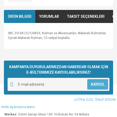
ÜRÜN BİLGİSİ
YORUMLAR
TAKSİT SEÇENEKLERİ
ÖN
SKF, 23168 CC/C3W33, Rulman ve Aksesuarları, Makaralı Rulmanlar,
Oynak Makaralı Rulman, C3 radyal boşluklu
Bu ürünün fiyat bilgisi, resim, ürün açıklamalarında ve diğer
konularda yetersiz gördüğünüz noktaları öneri formunu
Bu ürüne ilk yorumu siz yapın!
kullanarak tarafımıza iletebilirsiniz.
Görüş ve önerileriniz için teşekkür ederiz.
KAMPANYA DUYURULARIMIZDAN HABERDAR OLMAK İÇİN
E-BÜLTENİMİZE KAYDOLABİLİRSİNİZ!
Yorum Yaz
Ürün resmi kalitesiz, bozuk veya görüntülenemiyor.
KAYDOL
Ürün açıklamasında eksik bilgiler bulunuyor.
Ürün bilgilerinde hatalar bulunuyor.
LÜTFEN ÖZEL TEKLİF İSTEYİN
Ürün fiyatı diğer sitelerden daha pahalı.
KVKK Aydınlatma Metni
Bu ürüne benzer farklı alternatifler olmalı.
Merkez:
Ostim Sanayi Sitesi 100. Yıl Bulvarı No: 54 Ankara