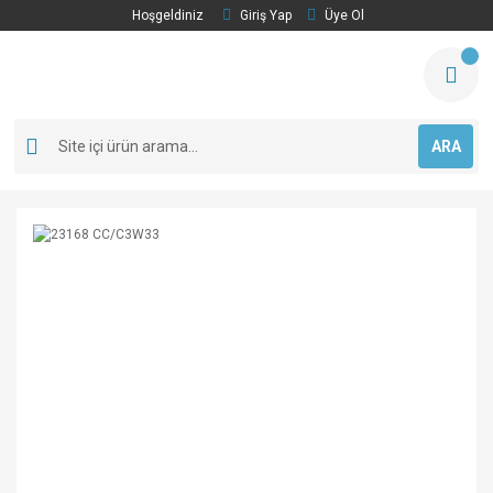
Hoşgeldiniz
Giriş Yap
Üye Ol
ARA