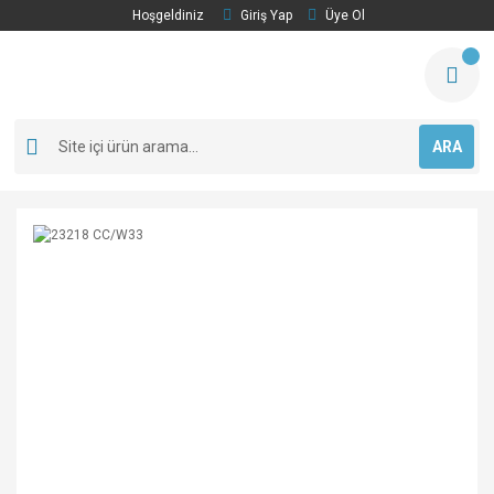
Hoşgeldiniz
Giriş Yap
Üye Ol
ARA