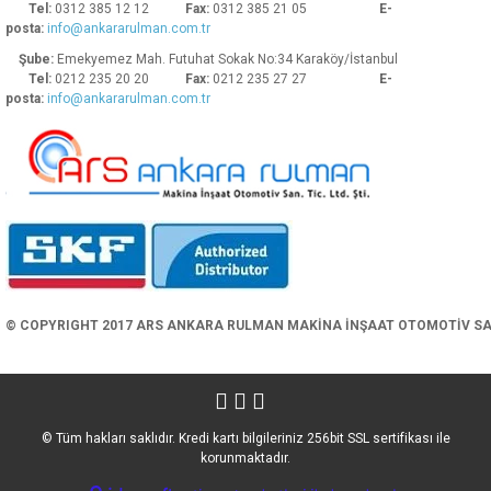
Tel:
0312 385 12 12
Fax:
0312 385 21 05
E-
posta:
info@ankararulman.com.tr
Şube:
Emekyemez Mah. Futuhat Sokak No:34 Karaköy/İstanbul
Tel:
0212 235 20 20
Fax:
0212 235 27 27
E-
posta:
info@ankararulman.com.tr
Gönder
© COPYRIGHT 2017 ARS ANKARA RULMAN MAKİNA İNŞAAT OTOMOTİV SAN. 
© Tüm hakları saklıdır. Kredi kartı bilgileriniz 256bit SSL sertifikası ile
korunmaktadır.