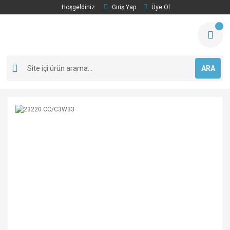
Hoşgeldiniz
Giriş Yap
Üye Ol
ARA