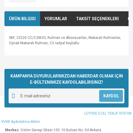
ÜRÜN BİLGİSİ
YORUMLAR
TAKSİT SEÇENEKLERİ
ÖN
SKF, 23220 CC/C3W33, Rulman ve Aksesuarları, Makaralı Rulmanlar,
Oynak Makaralı Rulman, C3 radyal boşluklu
Bu ürünün fiyat bilgisi, resim, ürün açıklamalarında ve diğer
konularda yetersiz gördüğünüz noktaları öneri formunu
Bu ürüne ilk yorumu siz yapın!
kullanarak tarafımıza iletebilirsiniz.
Görüş ve önerileriniz için teşekkür ederiz.
KAMPANYA DUYURULARIMIZDAN HABERDAR OLMAK İÇİN
E-BÜLTENİMİZE KAYDOLABİLİRSİNİZ!
Yorum Yaz
Ürün resmi kalitesiz, bozuk veya görüntülenemiyor.
KAYDOL
Ürün açıklamasında eksik bilgiler bulunuyor.
Ürün bilgilerinde hatalar bulunuyor.
LÜTFEN ÖZEL TEKLİF İSTEYİN
Ürün fiyatı diğer sitelerden daha pahalı.
KVKK Aydınlatma Metni
Bu ürüne benzer farklı alternatifler olmalı.
Merkez:
Ostim Sanayi Sitesi 100. Yıl Bulvarı No: 54 Ankara