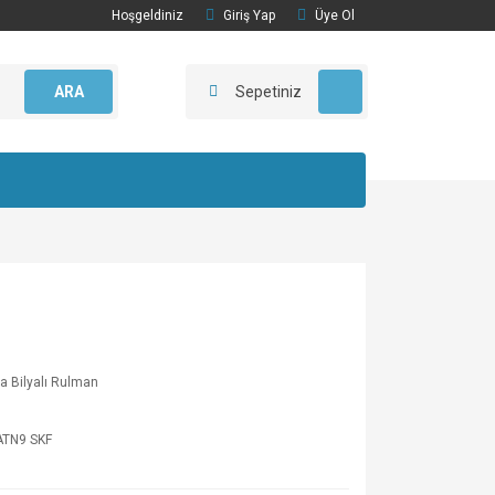
Hoşgeldiniz
Giriş Yap
Üye Ol
ARA
Sepetiniz
ıra Bilyalı Rulman
ATN9 SKF