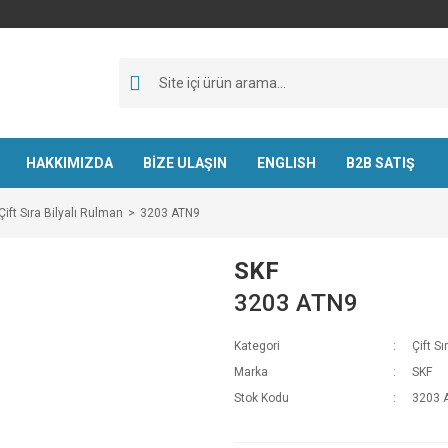
HAKKIMIZDA
BİZE ULAŞIN
ENGLISH
B2B SATIŞ
Çift Sıra Bilyalı Rulman
3203 ATN9
SKF
3203 ATN9
Kategori
Çift S
Marka
SKF
Stok Kodu
3203 