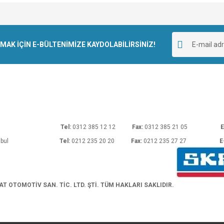
e diğer konularda yetersiz gördüğünüz noktaları öneri formunu kullanarak tarafımı
Bu ürüne ilk yorumu siz yapın!
r.
K İÇİN E-BÜLTENİMİZE KAYDOLABİLİRSİNİZ!
Yorum Yaz
rı No: 54 Ankara
Tel:
0312 385 12 12
Fax:
0312 385 21 05
E
araköy/İstanbul
Tel:
0212 235 20 20
Fax:
0212 235 27 27
E
Gönder
 OTOMOTİV SAN. TİC. LTD. ŞTİ. TÜM HAKLARI SAKLIDIR.