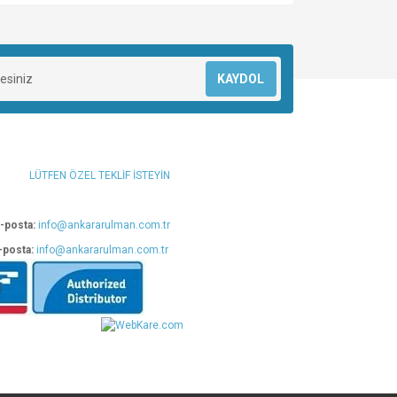
za iletebilirsiniz.
KAYDOL
LÜTFEN ÖZEL TEKLİF İSTEYİN
-posta:
info@ankararulman.com.tr
-posta:
info@ankararulman.com.tr