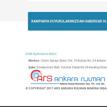
Bu ürünün fiyat bilgisi, resim, ürün açıklamalarında v
Görüş ve önerileriniz için teşekkür ederiz.
Ürün resmi kalitesiz, bozuk veya görüntülenemiyo
KAMPANYA DUYURULARIMIZDAN HABERDAR OLMA
Ürün açıklamasında eksik bilgiler bulunuyor.
Ürün bilgilerinde hatalar bulunuyor.
Ürün fiyatı diğer sitelerden daha pahalı.
Bu ürüne benzer farklı alternatifler olmalı.
KVKK Aydınlatma Metni
Merkez:
Ostim Sanayi Sitesi 100. Yıl Bulva
Şube:
Emekyemez Mah. Futuhat Sokak No:34 K
© COPYRIGHT 2017 ARS ANKARA RULMAN MAKİNA İNŞAAT