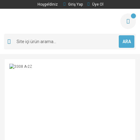
Hoşgeldiniz
Giriş Yap
Üye Ol
ARA