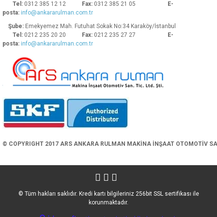
Tel:
0312 385 12 12
Fax:
0312 385 21 05
E-
posta:
info@ankararulman.com.tr
Şube:
Emekyemez Mah. Futuhat Sokak No:34 Karaköy/İstanbul
Tel:
0212 235 20 20
Fax:
0212 235 27 27
E-
posta:
info@ankararulman.com.tr
Gönder
© COPYRIGHT 2017 ARS ANKARA RULMAN MAKİNA İNŞAAT OTOMOTİV SAN. 
© Tüm hakları saklıdır. Kredi kartı bilgileriniz 256bit SSL sertifikası ile
korunmaktadır.