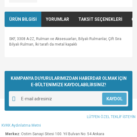
ÜRÜN BİLGİSİ
YORUMLAR
TAKSİT SEÇENEKLERİ
ÖN
SKF, 3308 A-2Z, Rulman ve Aksesuarları, Bilyalı Rulmanlar, Çift Sıra
Bilyalı Rulman, İki tarafı da metal kapaklı
Bu ürünün fiyat bilgisi, resim, ürün açıklamalarında ve diğer
konularda yetersiz gördüğünüz noktaları öneri formunu
Bu ürüne ilk yorumu siz yapın!
kullanarak tarafımıza iletebilirsiniz.
Görüş ve önerileriniz için teşekkür ederiz.
KAMPANYA DUYURULARIMIZDAN HABERDAR OLMAK İÇİN
E-BÜLTENİMİZE KAYDOLABİLİRSİNİZ!
Yorum Yaz
Ürün resmi kalitesiz, bozuk veya görüntülenemiyor.
KAYDOL
Ürün açıklamasında eksik bilgiler bulunuyor.
Ürün bilgilerinde hatalar bulunuyor.
LÜTFEN ÖZEL TEKLİF İSTEYİN
Ürün fiyatı diğer sitelerden daha pahalı.
KVKK Aydınlatma Metni
Bu ürüne benzer farklı alternatifler olmalı.
Merkez:
Ostim Sanayi Sitesi 100. Yıl Bulvarı No: 54 Ankara