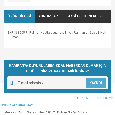
ÜRÜN BİLGİSİ
YORUMLAR
TAKSİT SEÇENEKLERİ
ÖN
SKF, 361205 R, Rulman ve Aksesuarları, Bilyalı Rulmanlar, Sabit Bilyalı
Rulman,
Bu ürünün fiyat bilgisi, resim, ürün açıklamalarında ve diğer
konularda yetersiz gördüğünüz noktaları öneri formunu
Bu ürüne ilk yorumu siz yapın!
kullanarak tarafımıza iletebilirsiniz.
Görüş ve önerileriniz için teşekkür ederiz.
KAMPANYA DUYURULARIMIZDAN HABERDAR OLMAK İÇİN
E-BÜLTENİMİZE KAYDOLABİLİRSİNİZ!
Yorum Yaz
Ürün resmi kalitesiz, bozuk veya görüntülenemiyor.
KAYDOL
Ürün açıklamasında eksik bilgiler bulunuyor.
Ürün bilgilerinde hatalar bulunuyor.
LÜTFEN ÖZEL TEKLİF İSTEYİN
Ürün fiyatı diğer sitelerden daha pahalı.
KVKK Aydınlatma Metni
Bu ürüne benzer farklı alternatifler olmalı.
Merkez:
Ostim Sanayi Sitesi 100. Yıl Bulvarı No: 54 Ankara