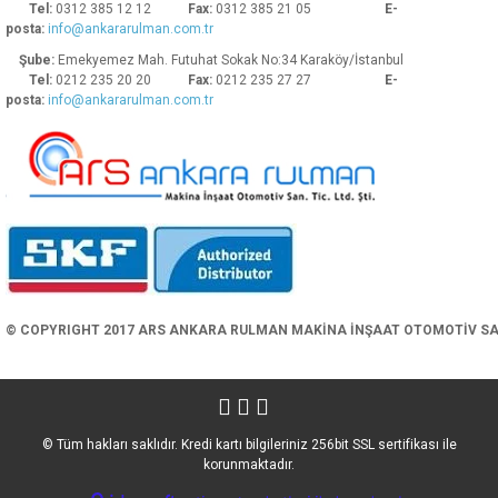
Tel:
0312 385 12 12
Fax:
0312 385 21 05
E-
posta:
info@ankararulman.com.tr
Şube:
Emekyemez Mah. Futuhat Sokak No:34 Karaköy/İstanbul
Tel:
0212 235 20 20
Fax:
0212 235 27 27
E-
posta:
info@ankararulman.com.tr
Gönder
© COPYRIGHT 2017 ARS ANKARA RULMAN MAKİNA İNŞAAT OTOMOTİV SAN. 
© Tüm hakları saklıdır. Kredi kartı bilgileriniz 256bit SSL sertifikası ile
korunmaktadır.