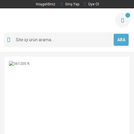
Hoşgeldiniz
Giriş Yap
Üye Ol
ARA