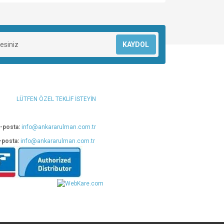
za iletebilirsiniz.
KAYDOL
LÜTFEN ÖZEL TEKLİF İSTEYİN
-posta:
info@ankararulman.com.tr
-posta:
info@ankararulman.com.tr