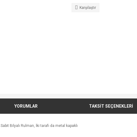
Karşılaştır
YORUMLAR
TAKSİT SEÇENEKLERİ
abit Bilyalı Rulman, İki tarafı da metal kapaklı