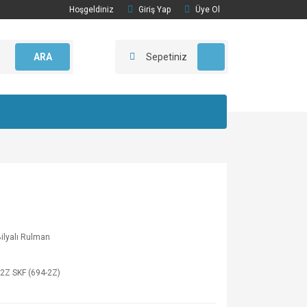
Hoşgeldiniz
Giriş Yap
Üye Ol
ARA
Sepetiniz
Bilyalı Rulman
2Z SKF (694-2Z)