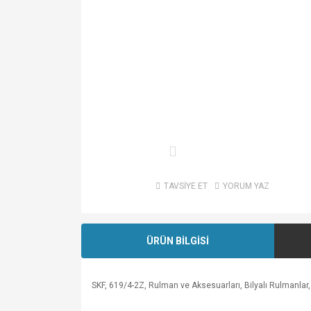
TAVSİYE ET
YORUM YAZ
ÜRÜN BİLGİSİ
SKF, 619/4-2Z, Rulman ve Aksesuarları, Bilyalı Rulmanlar, S