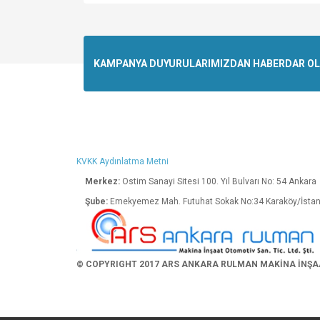
Bu ürünün fiyat bilgisi, resim, ürün açıklamalarında v
Görüş ve önerileriniz için teşekkür ederiz.
Ürün resmi kalitesiz, bozuk veya görüntülenemiyo
KAMPANYA DUYURULARIMIZDAN HABERDAR OLMA
Ürün açıklamasında eksik bilgiler bulunuyor.
Ürün bilgilerinde hatalar bulunuyor.
Ürün fiyatı diğer sitelerden daha pahalı.
Bu ürüne benzer farklı alternatifler olmalı.
KVKK Aydınlatma Metni
Merkez:
Ostim Sanayi Sitesi 100. Yıl Bulva
Şube:
Emekyemez Mah. Futuhat Sokak No:34 K
© COPYRIGHT 2017 ARS ANKARA RULMAN MAKİNA İNŞAAT