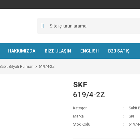
HAKKIMIZDA
BİZE ULAŞIN
ENGLISH
B2B SATIŞ
Sabit Bilyalı Rulman
619/4-2Z
SKF
619/4-2Z
Kategori
Sabit 
Marka
SKF
Stok Kodu
619/4-