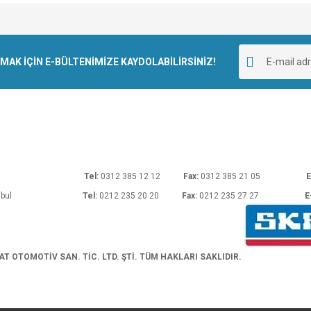
e diğer konularda yetersiz gördüğünüz noktaları öneri formunu kullanarak tarafımı
Bu ürüne ilk yorumu siz yapın!
r.
K İÇİN E-BÜLTENİMİZE KAYDOLABİLİRSİNİZ!
Yorum Yaz
rı No: 54 Ankara
Tel:
0312 385 12 12
Fax:
0312 385 21 05
E
araköy/İstanbul
Tel:
0212 235 20 20
Fax:
0212 235 27 27
E
Gönder
 OTOMOTİV SAN. TİC. LTD. ŞTİ. TÜM HAKLARI SAKLIDIR.