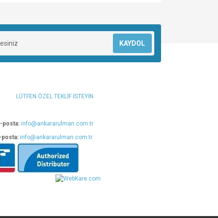
za iletebilirsiniz.
KAYDOL
LÜTFEN ÖZEL TEKLİF İSTEYİN
-posta:
info@ankararulman.com.tr
-posta:
info@ankararulman.com.tr