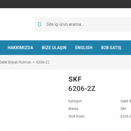
HAKKIMIZDA
BİZE ULAŞIN
ENGLISH
B2B SATIŞ
Sabit Bilyalı Rulman
6206-2Z
SKF
6206-2Z
Kategori
Sabit 
Marka
SKF
Stok Kodu
6206-