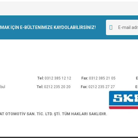
e diğer konularda yetersiz gördüğünüz noktaları öneri formunu kullanarak tarafımı
Bu ürüne ilk yorumu siz yapın!
r.
K İÇİN E-BÜLTENİMİZE KAYDOLABİLİRSİNİZ!
Yorum Yaz
rı No: 54 Ankara
Tel:
0312 385 12 12
Fax:
0312 385 21 05
E
araköy/İstanbul
Tel:
0212 235 20 20
Fax:
0212 235 27 27
E
Gönder
 OTOMOTİV SAN. TİC. LTD. ŞTİ. TÜM HAKLARI SAKLIDIR.