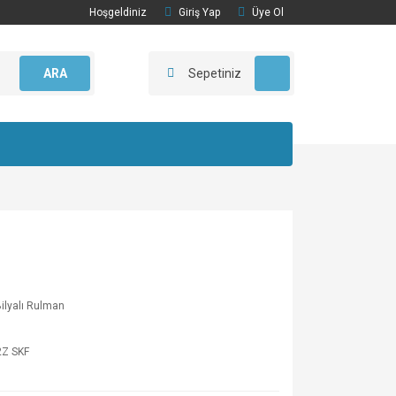
Hoşgeldiniz
Giriş Yap
Üye Ol
ARA
Sepetiniz
Bilyalı Rulman
2Z SKF