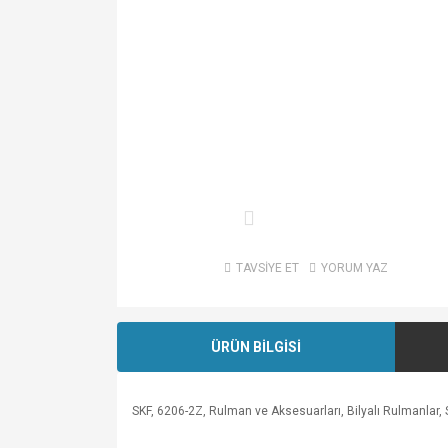
TAVSİYE ET
YORUM YAZ
ÜRÜN BİLGİSİ
SKF, 6206-2Z, Rulman ve Aksesuarları, Bilyalı Rulmanlar, Sa