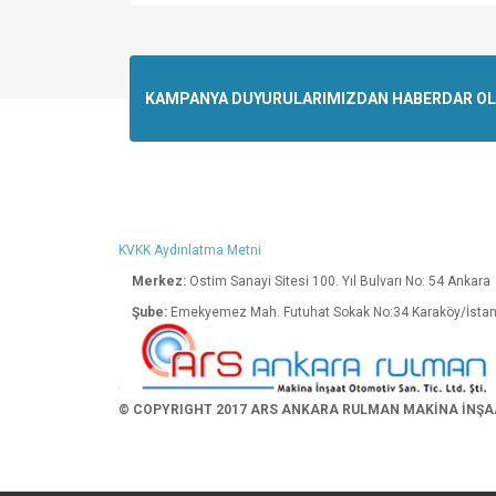
Bu ürünün fiyat bilgisi, resim, ürün açıklamalarında v
Görüş ve önerileriniz için teşekkür ederiz.
Ürün resmi kalitesiz, bozuk veya görüntülenemiyo
KAMPANYA DUYURULARIMIZDAN HABERDAR OLMA
Ürün açıklamasında eksik bilgiler bulunuyor.
Ürün bilgilerinde hatalar bulunuyor.
Ürün fiyatı diğer sitelerden daha pahalı.
Bu ürüne benzer farklı alternatifler olmalı.
KVKK Aydınlatma Metni
Merkez:
Ostim Sanayi Sitesi 100. Yıl Bulva
Şube:
Emekyemez Mah. Futuhat Sokak No:34 K
© COPYRIGHT 2017 ARS ANKARA RULMAN MAKİNA İNŞAAT