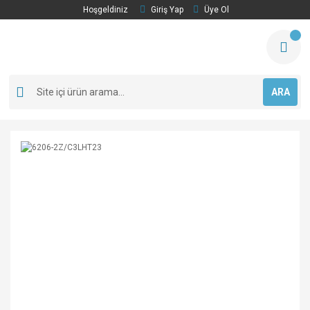
Hoşgeldiniz
Giriş Yap
Üye Ol
ARA