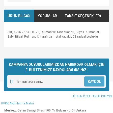
ÜRÜN BİLGİSİ
YORUMLAR
TAKSİT SEÇENEKLERİ
ÖN
SKF, 6206-2Z/C3LHT23, Rulman ve Aksesuarları, Bilyalı Rulmanlar,
Sabit Bilyalı Rulman, İki tarafı da metal kapaklı, C3 radyal boşluklu
Bu ürünün fiyat bilgisi, resim, ürün açıklamalarında ve diğer
konularda yetersiz gördüğünüz noktaları öneri formunu
Bu ürüne ilk yorumu siz yapın!
kullanarak tarafımıza iletebilirsiniz.
Görüş ve önerileriniz için teşekkür ederiz.
KAMPANYA DUYURULARIMIZDAN HABERDAR OLMAK İÇİN
E-BÜLTENİMİZE KAYDOLABİLİRSİNİZ!
Yorum Yaz
Ürün resmi kalitesiz, bozuk veya görüntülenemiyor.
KAYDOL
Ürün açıklamasında eksik bilgiler bulunuyor.
Ürün bilgilerinde hatalar bulunuyor.
LÜTFEN ÖZEL TEKLİF İSTEYİN
Ürün fiyatı diğer sitelerden daha pahalı.
KVKK Aydınlatma Metni
Bu ürüne benzer farklı alternatifler olmalı.
Merkez:
Ostim Sanayi Sitesi 100. Yıl Bulvarı No: 54 Ankara