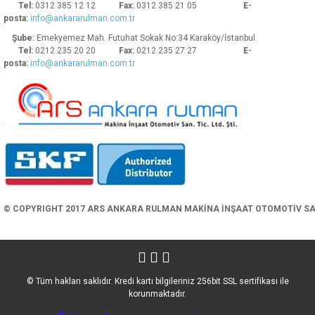
Tel:
0312 385 12 12
Fax:
0312 385 21 05
E-
posta:
info@ankararulman.com.tr
Şube:
Emekyemez Mah. Futuhat Sokak No:34 Karaköy/İstanbul
Tel:
0212 235 20 20
Fax:
0212 235 27 27
E-
posta:
info@ankararulman.com.tr
Gönder
© COPYRIGHT 2017 ARS ANKARA RULMAN MAKİNA İNŞAAT OTOMOTİV SAN. 
© Tüm hakları saklıdır. Kredi kartı bilgileriniz 256bit SSL sertifikası ile
korunmaktadır.