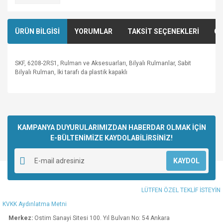
ÜRÜN BİLGİSİ
YORUMLAR
TAKSİT SEÇENEKLERİ
ÖN
SKF, 6208-2RS1, Rulman ve Aksesuarları, Bilyalı Rulmanlar, Sabit
Bilyalı Rulman, İki tarafı da plastik kapaklı
Bu ürünün fiyat bilgisi, resim, ürün açıklamalarında ve diğer
konularda yetersiz gördüğünüz noktaları öneri formunu
Bu ürüne ilk yorumu siz yapın!
kullanarak tarafımıza iletebilirsiniz.
Görüş ve önerileriniz için teşekkür ederiz.
KAMPANYA DUYURULARIMIZDAN HABERDAR OLMAK İÇİN
E-BÜLTENİMİZE KAYDOLABİLİRSİNİZ!
Yorum Yaz
Ürün resmi kalitesiz, bozuk veya görüntülenemiyor.
KAYDOL
Ürün açıklamasında eksik bilgiler bulunuyor.
Ürün bilgilerinde hatalar bulunuyor.
LÜTFEN ÖZEL TEKLİF İSTEYİN
Ürün fiyatı diğer sitelerden daha pahalı.
KVKK Aydınlatma Metni
Bu ürüne benzer farklı alternatifler olmalı.
Merkez:
Ostim Sanayi Sitesi 100. Yıl Bulvarı No: 54 Ankara