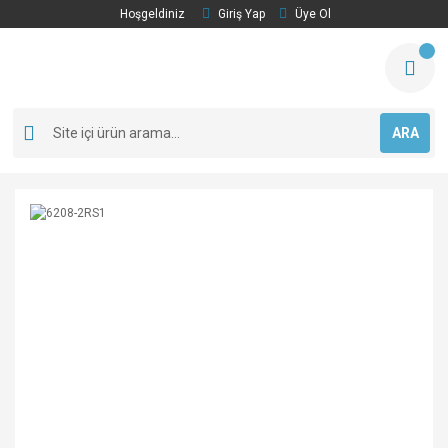
Hoşgeldiniz
Giriş Yap
Üye Ol
ARA