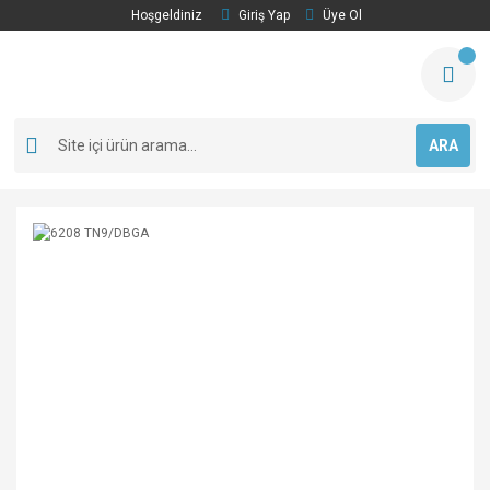
Hoşgeldiniz
Giriş Yap
Üye Ol
ARA