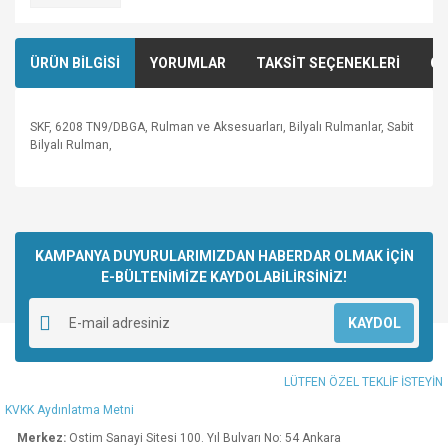
ÜRÜN BİLGİSİ
YORUMLAR
TAKSİT SEÇENEKLERİ
ÖN
SKF, 6208 TN9/DBGA, Rulman ve Aksesuarları, Bilyalı Rulmanlar, Sabit
Bilyalı Rulman,
Bu ürünün fiyat bilgisi, resim, ürün açıklamalarında ve diğer
konularda yetersiz gördüğünüz noktaları öneri formunu
Bu ürüne ilk yorumu siz yapın!
kullanarak tarafımıza iletebilirsiniz.
Görüş ve önerileriniz için teşekkür ederiz.
KAMPANYA DUYURULARIMIZDAN HABERDAR OLMAK İÇİN
E-BÜLTENİMİZE KAYDOLABİLİRSİNİZ!
Yorum Yaz
Ürün resmi kalitesiz, bozuk veya görüntülenemiyor.
KAYDOL
Ürün açıklamasında eksik bilgiler bulunuyor.
Ürün bilgilerinde hatalar bulunuyor.
LÜTFEN ÖZEL TEKLİF İSTEYİN
Ürün fiyatı diğer sitelerden daha pahalı.
KVKK Aydınlatma Metni
Bu ürüne benzer farklı alternatifler olmalı.
Merkez:
Ostim Sanayi Sitesi 100. Yıl Bulvarı No: 54 Ankara