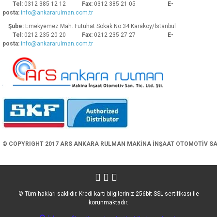
Tel:
0312 385 12 12
Fax:
0312 385 21 05
E-
posta:
info@ankararulman.com.tr
Şube:
Emekyemez Mah. Futuhat Sokak No:34 Karaköy/İstanbul
Tel:
0212 235 20 20
Fax:
0212 235 27 27
E-
posta:
info@ankararulman.com.tr
Gönder
© COPYRIGHT 2017 ARS ANKARA RULMAN MAKİNA İNŞAAT OTOMOTİV SAN. 
© Tüm hakları saklıdır. Kredi kartı bilgileriniz 256bit SSL sertifikası ile
korunmaktadır.