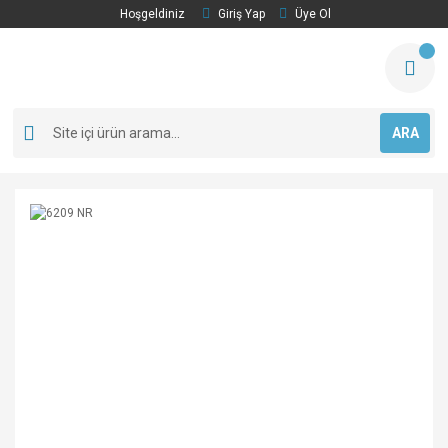
Hoşgeldiniz
Giriş Yap
Üye Ol
ARA