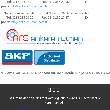
Tel:
0312 385 12 12
Fax:
0312 385 21 05
E-
posta:
info@ankararulman.com.tr
Şube:
Emekyemez Mah. Futuhat Sokak No:34 Karaköy/İstanbul
Tel:
0212 235 20 20
Fax:
0212 235 27 27
E-
posta:
info@ankararulman.com.tr
Gönder
© COPYRIGHT 2017 ARS ANKARA RULMAN MAKİNA İNŞAAT OTOMOTİV SAN. 
© Tüm hakları saklıdır. Kredi kartı bilgileriniz 256bit SSL sertifikası ile
korunmaktadır.