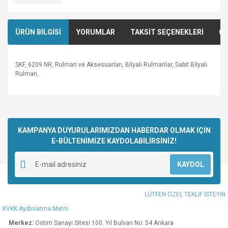
ÜRÜN BİLGİSİ
YORUMLAR
TAKSİT SEÇENEKLERİ
ÖN
SKF, 6209 NR, Rulman ve Aksesuarları, Bilyalı Rulmanlar, Sabit Bilyalı
Rulman,
Bu ürünün fiyat bilgisi, resim, ürün açıklamalarında ve diğer
konularda yetersiz gördüğünüz noktaları öneri formunu
Bu ürüne ilk yorumu siz yapın!
kullanarak tarafımıza iletebilirsiniz.
Görüş ve önerileriniz için teşekkür ederiz.
KAMPANYA DUYURULARIMIZDAN HABERDAR OLMAK İÇİN
E-BÜLTENİMİZE KAYDOLABİLİRSİNİZ!
Yorum Yaz
Ürün resmi kalitesiz, bozuk veya görüntülenemiyor.
KAYDOL
Ürün açıklamasında eksik bilgiler bulunuyor.
Ürün bilgilerinde hatalar bulunuyor.
LÜTFEN ÖZEL TEKLİF İSTEYİN
Ürün fiyatı diğer sitelerden daha pahalı.
KVKK Aydınlatma Metni
Bu ürüne benzer farklı alternatifler olmalı.
Merkez:
Ostim Sanayi Sitesi 100. Yıl Bulvarı No: 54 Ankara