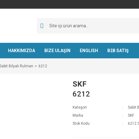
HAKKIMIZDA
BİZE ULAŞIN
ENGLISH
B2B SATIŞ
Sabit Bilyalı Rulman
6212
SKF
6212
Kategori
Sabit 
Marka
SKF
Stok Kodu
6212 