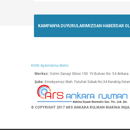
Bu ürünün fiyat bilgisi, resim, ürün açıklamalarında v
Görüş ve önerileriniz için teşekkür ederiz.
Ürün resmi kalitesiz, bozuk veya görüntülenemiyo
KAMPANYA DUYURULARIMIZDAN HABERDAR OLMA
Ürün açıklamasında eksik bilgiler bulunuyor.
Ürün bilgilerinde hatalar bulunuyor.
Ürün fiyatı diğer sitelerden daha pahalı.
Bu ürüne benzer farklı alternatifler olmalı.
KVKK Aydınlatma Metni
Merkez:
Ostim Sanayi Sitesi 100. Yıl Bulva
Şube:
Emekyemez Mah. Futuhat Sokak No:34 K
© COPYRIGHT 2017 ARS ANKARA RULMAN MAKİNA İNŞAAT