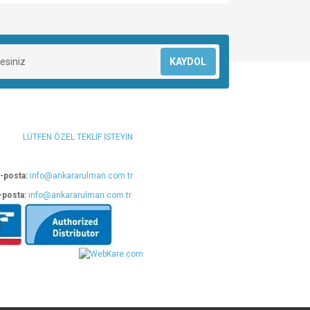
za iletebilirsiniz.
KAYDOL
LÜTFEN ÖZEL TEKLİF İSTEYİN
-posta:
info@ankararulman.com.tr
-posta:
info@ankararulman.com.tr