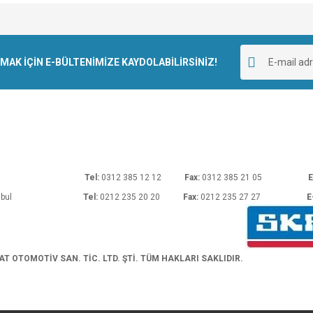
e diğer konularda yetersiz gördüğünüz noktaları öneri formunu kullanarak tarafımı
Bu ürüne ilk yorumu siz yapın!
r.
K İÇİN E-BÜLTENİMİZE KAYDOLABİLİRSİNİZ!
Yorum Yaz
rı No: 54 Ankara
Tel:
0312 385 12 12
Fax:
0312 385 21 05
E
araköy/İstanbul
Tel:
0212 235 20 20
Fax:
0212 235 27 27
E
Gönder
 OTOMOTİV SAN. TİC. LTD. ŞTİ. TÜM HAKLARI SAKLIDIR.