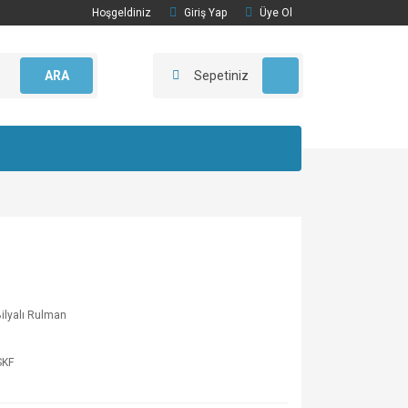
Hoşgeldiniz
Giriş Yap
Üye Ol
ARA
Sepetiniz
Bilyalı Rulman
SKF