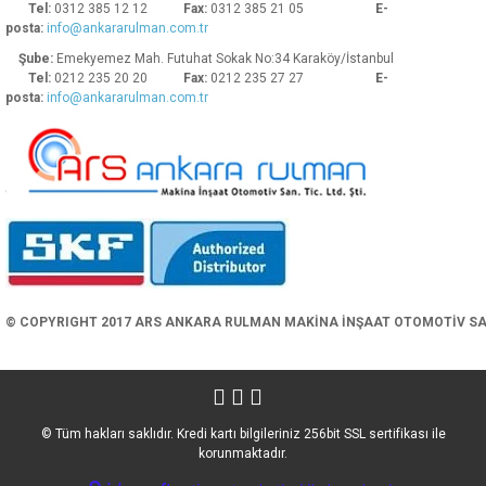
Tel:
0312 385 12 12
Fax:
0312 385 21 05
E-
posta:
info@ankararulman.com.tr
Şube:
Emekyemez Mah. Futuhat Sokak No:34 Karaköy/İstanbul
Tel:
0212 235 20 20
Fax:
0212 235 27 27
E-
posta:
info@ankararulman.com.tr
Gönder
© COPYRIGHT 2017 ARS ANKARA RULMAN MAKİNA İNŞAAT OTOMOTİV SAN. 
© Tüm hakları saklıdır. Kredi kartı bilgileriniz 256bit SSL sertifikası ile
korunmaktadır.