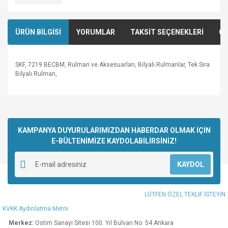
ÜRÜN BİLGİSİ
YORUMLAR
TAKSİT SEÇENEKLERİ
ÖN
SKF, 7219 BECBM, Rulman ve Aksesuarları, Bilyalı Rulmanlar, Tek Sıra
Bilyalı Rulman,
Bu ürünün fiyat bilgisi, resim, ürün açıklamalarında ve diğer
konularda yetersiz gördüğünüz noktaları öneri formunu
Bu ürüne ilk yorumu siz yapın!
kullanarak tarafımıza iletebilirsiniz.
Görüş ve önerileriniz için teşekkür ederiz.
KAMPANYA DUYURULARIMIZDAN HABERDAR OLMAK İÇİN
E-BÜLTENİMİZE KAYDOLABİLİRSİNİZ!
Yorum Yaz
Ürün resmi kalitesiz, bozuk veya görüntülenemiyor.
KAYDOL
Ürün açıklamasında eksik bilgiler bulunuyor.
Ürün bilgilerinde hatalar bulunuyor.
LÜTFEN ÖZEL TEKLİF İSTEYİN
Ürün fiyatı diğer sitelerden daha pahalı.
KVKK Aydınlatma Metni
Bu ürüne benzer farklı alternatifler olmalı.
Merkez:
Ostim Sanayi Sitesi 100. Yıl Bulvarı No: 54 Ankara