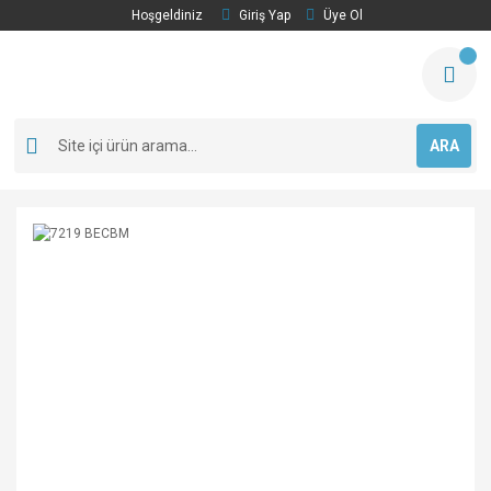
Hoşgeldiniz
Giriş Yap
Üye Ol
ARA