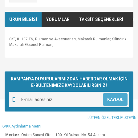
ÜRÜN BİLGİSİ
YORUMLAR
TAKSİT SEÇENEKLERİ
ÖN
SKF, 81107 TN, Rulman ve Aksesuarları, Makaralı Rulmanlar, Silindirik
Makaralı Eksenel Rulman,
Bu ürünün fiyat bilgisi, resim, ürün açıklamalarında ve diğer
konularda yetersiz gördüğünüz noktaları öneri formunu
Bu ürüne ilk yorumu siz yapın!
kullanarak tarafımıza iletebilirsiniz.
Görüş ve önerileriniz için teşekkür ederiz.
KAMPANYA DUYURULARIMIZDAN HABERDAR OLMAK İÇİN
E-BÜLTENİMİZE KAYDOLABİLİRSİNİZ!
Yorum Yaz
Ürün resmi kalitesiz, bozuk veya görüntülenemiyor.
KAYDOL
Ürün açıklamasında eksik bilgiler bulunuyor.
Ürün bilgilerinde hatalar bulunuyor.
LÜTFEN ÖZEL TEKLİF İSTEYİN
Ürün fiyatı diğer sitelerden daha pahalı.
KVKK Aydınlatma Metni
Bu ürüne benzer farklı alternatifler olmalı.
Merkez:
Ostim Sanayi Sitesi 100. Yıl Bulvarı No: 54 Ankara