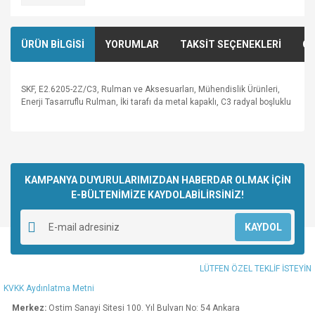
ÜRÜN BİLGİSİ
YORUMLAR
TAKSİT SEÇENEKLERİ
ÖN
SKF, E2.6205-2Z/C3, Rulman ve Aksesuarları, Mühendislik Ürünleri,
Enerji Tasarruflu Rulman, İki tarafı da metal kapaklı, C3 radyal boşluklu
Bu ürünün fiyat bilgisi, resim, ürün açıklamalarında ve diğer
konularda yetersiz gördüğünüz noktaları öneri formunu
Bu ürüne ilk yorumu siz yapın!
kullanarak tarafımıza iletebilirsiniz.
Görüş ve önerileriniz için teşekkür ederiz.
KAMPANYA DUYURULARIMIZDAN HABERDAR OLMAK İÇİN
E-BÜLTENİMİZE KAYDOLABİLİRSİNİZ!
Yorum Yaz
Ürün resmi kalitesiz, bozuk veya görüntülenemiyor.
KAYDOL
Ürün açıklamasında eksik bilgiler bulunuyor.
Ürün bilgilerinde hatalar bulunuyor.
LÜTFEN ÖZEL TEKLİF İSTEYİN
Ürün fiyatı diğer sitelerden daha pahalı.
KVKK Aydınlatma Metni
Bu ürüne benzer farklı alternatifler olmalı.
Merkez:
Ostim Sanayi Sitesi 100. Yıl Bulvarı No: 54 Ankara