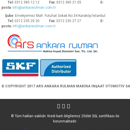
Tel:
0312 385 12 12
Fax:
0312 385 21 05
E-
posta:
info@ankararulman.com.tr
Şube:
Emekyemez Mah. Futuhat Sokak No:34 Karaköy/İstanbul
Tel:
0212 235 20 20
Fax:
0212 235 27 27
E-
posta:
info@ankararulman.com.tr
Gönder
© COPYRIGHT 2017 ARS ANKARA RULMAN MAKİNA İNŞAAT OTOMOTİV SAN. 
© Tüm hakları saklıdır. Kredi kartı bilgileriniz 256bit SSL sertifikası ile
korunmaktadır.