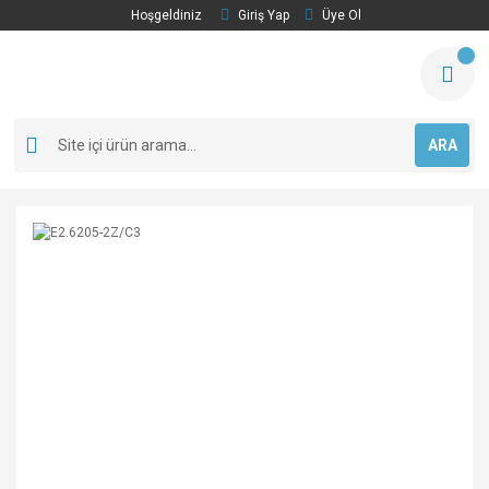
Hoşgeldiniz
Giriş Yap
Üye Ol
ARA