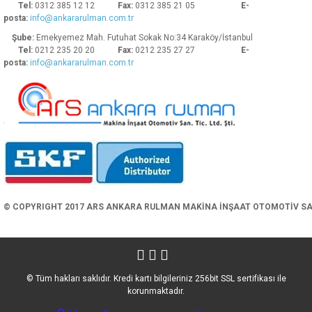
Tel:
0312 385 12 12
Fax:
0312 385 21 05
E-
posta:
info@ankararulman.com.tr
Şube:
Emekyemez Mah. Futuhat Sokak No:34 Karaköy/İstanbul
Tel:
0212 235 20 20
Fax:
0212 235 27 27
E-
posta:
info@ankararulman.com.tr
Gönder
© COPYRIGHT 2017 ARS ANKARA RULMAN MAKİNA İNŞAAT OTOMOTİV SAN. 
© Tüm hakları saklıdır. Kredi kartı bilgileriniz 256bit SSL sertifikası ile
korunmaktadır.