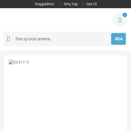
Hoşgeldiniz
Giriş Yap
Üye Ol
ARA