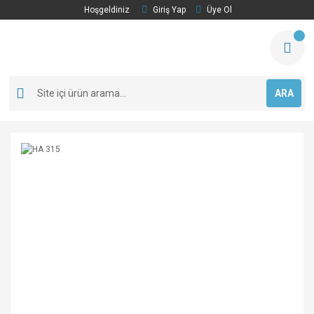
Hoşgeldiniz
Giriş Yap
Üye Ol
ARA