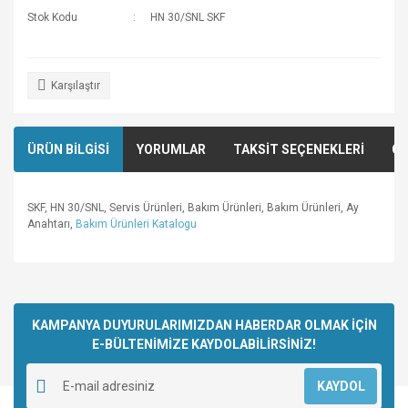
Stok Kodu
HN 30/SNL SKF
Karşılaştır
ÜRÜN BİLGİSİ
YORUMLAR
TAKSİT SEÇENEKLERİ
ÖN
SKF, HN 30/SNL, Servis Ürünleri, Bakım Ürünleri, Bakım Ürünleri, Ay
Anahtarı,
Bakım Ürünleri Katalogu
Bu ürünün fiyat bilgisi, resim, ürün açıklamalarında ve diğer
konularda yetersiz gördüğünüz noktaları öneri formunu
Bu ürüne ilk yorumu siz yapın!
kullanarak tarafımıza iletebilirsiniz.
Görüş ve önerileriniz için teşekkür ederiz.
KAMPANYA DUYURULARIMIZDAN HABERDAR OLMAK İÇİN
E-BÜLTENİMİZE KAYDOLABİLİRSİNİZ!
Yorum Yaz
Ürün resmi kalitesiz, bozuk veya görüntülenemiyor.
KAYDOL
Ürün açıklamasında eksik bilgiler bulunuyor.