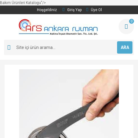
Bakım Ürünleri Katalogu"/>
Hoşgeldiniz
Giriş Yap
Üye Ol
0
ARA