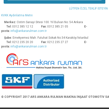
Ürün bilgilerinde hatalar bulunuyor.
LÜTFEN ÖZEL TEKLİF İSTEYİN
Ürün fiyatı diğer sitelerden daha pahalı.
KVKK Aydınlatma Metni
Bu ürüne benzer farklı alternatifler olmalı.
Merkez:
Ostim Sanayi Sitesi 100. Yıl Bulvarı No: 54 Ankara
Tel:
0312 385 12 12
Fax:
0312 385 21 05
E-
posta:
info@ankararulman.com.tr
Şube:
Emekyemez Mah. Futuhat Sokak No:34 Karaköy/İstanbul
Tel:
0212 235 20 20
Fax:
0212 235 27 27
E-
posta:
info@ankararulman.com.tr
Gönder
© COPYRIGHT 2017 ARS ANKARA RULMAN MAKİNA İNŞAAT OTOMOTİV SAN. 