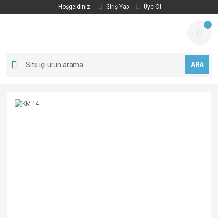
Hoşgeldiniz
Giriş Yap
Üye Ol
ARA