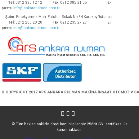
Tel:
0312 385 12 12
Fax:
0312 385 21 05
E-
posta:
info@ankararulman.com.tr
Şube:
Emekyemez Mah. Futuhat Sokak No:34 Karaköy/İstanbul
Tel:
0212 235 20 20
Fax:
0212 235 27 27
E-
posta:
info@ankararulman.com.tr
Gönder
© COPYRIGHT 2017 ARS ANKARA RULMAN MAKİNA İNŞAAT OTOMOTİV SAN. 
© Tüm hakları saklıdır. Kredi kartı bilgileriniz 256bit SSL sertifikası ile
korunmaktadır.