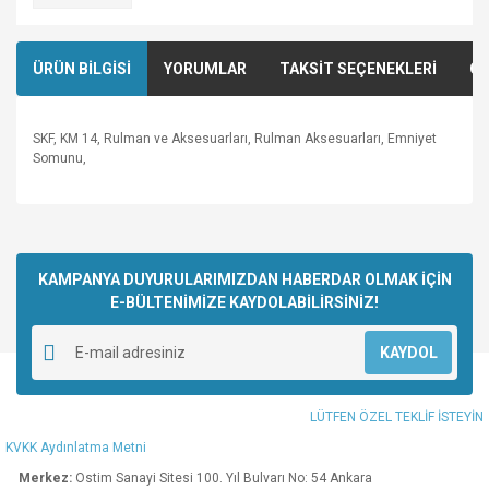
ÜRÜN BİLGİSİ
YORUMLAR
TAKSİT SEÇENEKLERİ
ÖN
SKF, KM 14, Rulman ve Aksesuarları, Rulman Aksesuarları, Emniyet
Somunu,
Bu ürünün fiyat bilgisi, resim, ürün açıklamalarında ve diğer
konularda yetersiz gördüğünüz noktaları öneri formunu
Bu ürüne ilk yorumu siz yapın!
kullanarak tarafımıza iletebilirsiniz.
Görüş ve önerileriniz için teşekkür ederiz.
KAMPANYA DUYURULARIMIZDAN HABERDAR OLMAK İÇİN
E-BÜLTENİMİZE KAYDOLABİLİRSİNİZ!
Yorum Yaz
Ürün resmi kalitesiz, bozuk veya görüntülenemiyor.
KAYDOL
Ürün açıklamasında eksik bilgiler bulunuyor.
Ürün bilgilerinde hatalar bulunuyor.
LÜTFEN ÖZEL TEKLİF İSTEYİN
Ürün fiyatı diğer sitelerden daha pahalı.
KVKK Aydınlatma Metni
Bu ürüne benzer farklı alternatifler olmalı.
Merkez:
Ostim Sanayi Sitesi 100. Yıl Bulvarı No: 54 Ankara