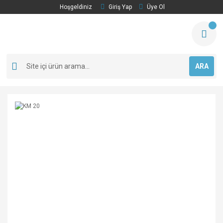
Hoşgeldiniz
Giriş Yap
Üye Ol
ARA