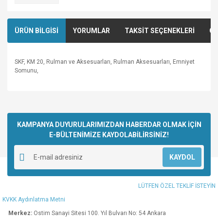
ÜRÜN BİLGİSİ
YORUMLAR
TAKSİT SEÇENEKLERİ
ÖN
SKF, KM 20, Rulman ve Aksesuarları, Rulman Aksesuarları, Emniyet
Somunu,
Bu ürünün fiyat bilgisi, resim, ürün açıklamalarında ve diğer
konularda yetersiz gördüğünüz noktaları öneri formunu
Bu ürüne ilk yorumu siz yapın!
kullanarak tarafımıza iletebilirsiniz.
Görüş ve önerileriniz için teşekkür ederiz.
KAMPANYA DUYURULARIMIZDAN HABERDAR OLMAK İÇİN
E-BÜLTENİMİZE KAYDOLABİLİRSİNİZ!
Yorum Yaz
Ürün resmi kalitesiz, bozuk veya görüntülenemiyor.
KAYDOL
Ürün açıklamasında eksik bilgiler bulunuyor.
Ürün bilgilerinde hatalar bulunuyor.
LÜTFEN ÖZEL TEKLİF İSTEYİN
Ürün fiyatı diğer sitelerden daha pahalı.
KVKK Aydınlatma Metni
Bu ürüne benzer farklı alternatifler olmalı.
Merkez:
Ostim Sanayi Sitesi 100. Yıl Bulvarı No: 54 Ankara