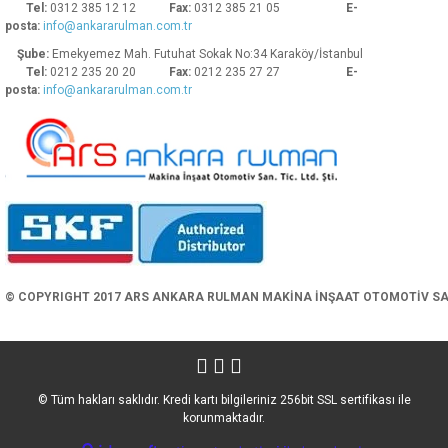
Tel:
0312 385 12 12
Fax:
0312 385 21 05
E-
posta:
info@ankararulman.com.tr
Şube:
Emekyemez Mah. Futuhat Sokak No:34 Karaköy/İstanbul
Tel:
0212 235 20 20
Fax:
0212 235 27 27
E-
posta:
info@ankararulman.com.tr
Gönder
© COPYRIGHT 2017 ARS ANKARA RULMAN MAKİNA İNŞAAT OTOMOTİV SAN. 
© Tüm hakları saklıdır. Kredi kartı bilgileriniz 256bit SSL sertifikası ile
korunmaktadır.