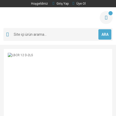
Hoşgeldiniz
Giriş Yap
Üye Ol
ARA