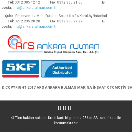
Tel:
0312 385 12 12
Fax:
0312 385 21 05
E-
posta:
info@ankararulman.com.tr
Şube:
Emekyemez Mah. Futuhat Sokak No:34 Karaköy/İstanbul
Tel:
0212 235 20 20
Fax:
0212 235 27 27
E-
posta:
info@ankararulman.com.tr
Gönder
© COPYRIGHT 2017 ARS ANKARA RULMAN MAKİNA İNŞAAT OTOMOTİV SAN. 
© Tüm hakları saklıdır. Kredi kartı bilgileriniz 256bit SSL sertifikası ile
korunmaktadır.