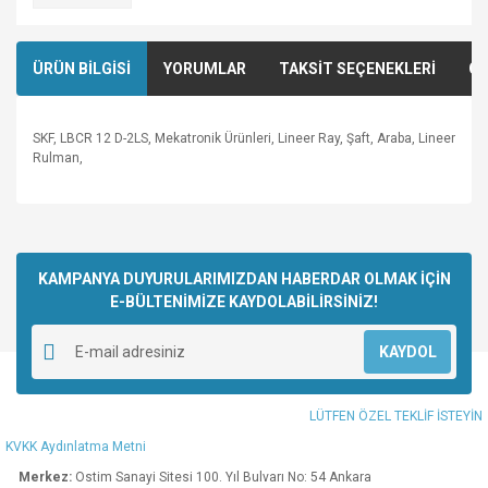
ÜRÜN BİLGİSİ
YORUMLAR
TAKSİT SEÇENEKLERİ
ÖN
SKF, LBCR 12 D-2LS, Mekatronik Ürünleri, Lineer Ray, Şaft, Araba, Lineer
Rulman,
Bu ürünün fiyat bilgisi, resim, ürün açıklamalarında ve diğer
konularda yetersiz gördüğünüz noktaları öneri formunu
Bu ürüne ilk yorumu siz yapın!
kullanarak tarafımıza iletebilirsiniz.
Görüş ve önerileriniz için teşekkür ederiz.
KAMPANYA DUYURULARIMIZDAN HABERDAR OLMAK İÇİN
E-BÜLTENİMİZE KAYDOLABİLİRSİNİZ!
Yorum Yaz
Ürün resmi kalitesiz, bozuk veya görüntülenemiyor.
KAYDOL
Ürün açıklamasında eksik bilgiler bulunuyor.
Ürün bilgilerinde hatalar bulunuyor.
LÜTFEN ÖZEL TEKLİF İSTEYİN
Ürün fiyatı diğer sitelerden daha pahalı.
KVKK Aydınlatma Metni
Bu ürüne benzer farklı alternatifler olmalı.
Merkez:
Ostim Sanayi Sitesi 100. Yıl Bulvarı No: 54 Ankara