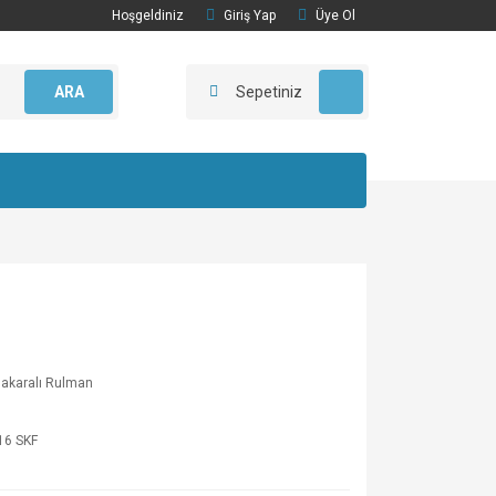
Hoşgeldiniz
Giriş Yap
Üye Ol
ARA
Sepetiniz
akaralı Rulman
16 SKF