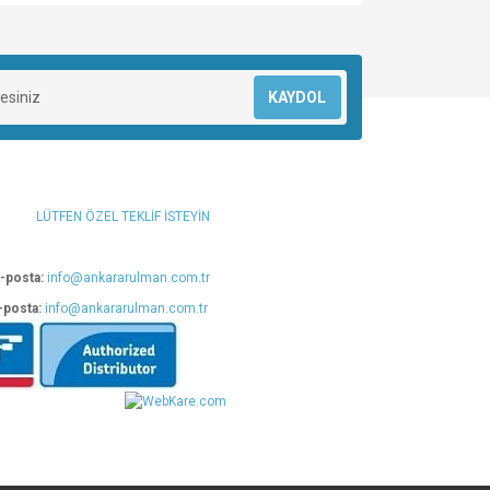
za iletebilirsiniz.
KAYDOL
LÜTFEN ÖZEL TEKLİF İSTEYİN
-posta:
info@ankararulman.com.tr
-posta:
info@ankararulman.com.tr