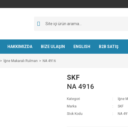
HAKKIMIZDA
BİZE ULAŞIN
ENGLISH
B2B SATIŞ
İğne Makaralı Rulman
NA 4916
SKF
NA 4916
Kategori
İğne M
Marka
SKF
Stok Kodu
NA 49