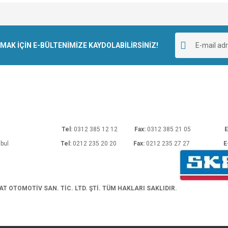
e diğer konularda yetersiz gördüğünüz noktaları öneri formunu kullanarak tarafımı
Bu ürüne ilk yorumu siz yapın!
r.
K İÇİN E-BÜLTENİMİZE KAYDOLABİLİRSİNİZ!
Yorum Yaz
rı No: 54 Ankara
Tel:
0312 385 12 12
Fax:
0312 385 21 05
E
araköy/İstanbul
Tel:
0212 235 20 20
Fax:
0212 235 27 27
E
Gönder
 OTOMOTİV SAN. TİC. LTD. ŞTİ. TÜM HAKLARI SAKLIDIR.