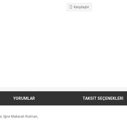
Karşılaştır
YORUMLAR
TAKSİT SEÇENEKLERİ
r, İğne Makaralı Rulman,