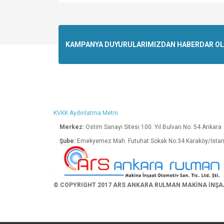
Bu ürünün fiyat bilgisi, resim, ürün açıklamalarında v
Görüş ve önerileriniz için teşekkür ederiz.
Ürün resmi kalitesiz, bozuk veya görüntülenemiyo
KAMPANYA DUYURULARIMIZDAN HABERDAR OLMA
Ürün açıklamasında eksik bilgiler bulunuyor.
Ürün bilgilerinde hatalar bulunuyor.
Ürün fiyatı diğer sitelerden daha pahalı.
Bu ürüne benzer farklı alternatifler olmalı.
KVKK Aydınlatma Metni
Merkez:
Ostim Sanayi Sitesi 100. Yıl Bulva
Şube:
Emekyemez Mah. Futuhat Sokak No:34 K
© COPYRIGHT 2017 ARS ANKARA RULMAN MAKİNA İNŞAAT