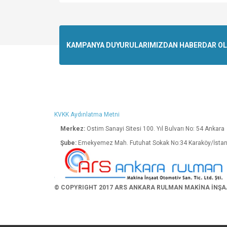
Bu ürünün fiyat bilgisi, resim, ürün açıklamalarında v
Görüş ve önerileriniz için teşekkür ederiz.
Ürün resmi kalitesiz, bozuk veya görüntülenemiyo
KAMPANYA DUYURULARIMIZDAN HABERDAR OLMA
Ürün açıklamasında eksik bilgiler bulunuyor.
Ürün bilgilerinde hatalar bulunuyor.
Ürün fiyatı diğer sitelerden daha pahalı.
Bu ürüne benzer farklı alternatifler olmalı.
KVKK Aydınlatma Metni
Merkez:
Ostim Sanayi Sitesi 100. Yıl Bulva
Şube:
Emekyemez Mah. Futuhat Sokak No:34 K
© COPYRIGHT 2017 ARS ANKARA RULMAN MAKİNA İNŞAAT