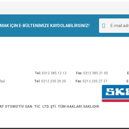
e diğer konularda yetersiz gördüğünüz noktaları öneri formunu kullanarak tarafımı
Bu ürüne ilk yorumu siz yapın!
r.
K İÇİN E-BÜLTENİMİZE KAYDOLABİLİRSİNİZ!
Yorum Yaz
rı No: 54 Ankara
Tel:
0312 385 12 12
Fax:
0312 385 21 05
E
araköy/İstanbul
Tel:
0212 235 20 20
Fax:
0212 235 27 27
E
Gönder
 OTOMOTİV SAN. TİC. LTD. ŞTİ. TÜM HAKLARI SAKLIDIR.