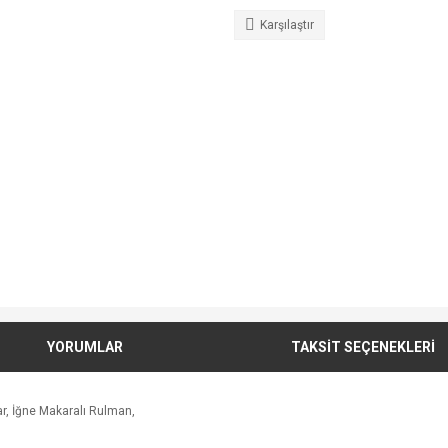
Karşılaştır
YORUMLAR
TAKSİT SEÇENEKLERİ
r, İğne Makaralı Rulman,