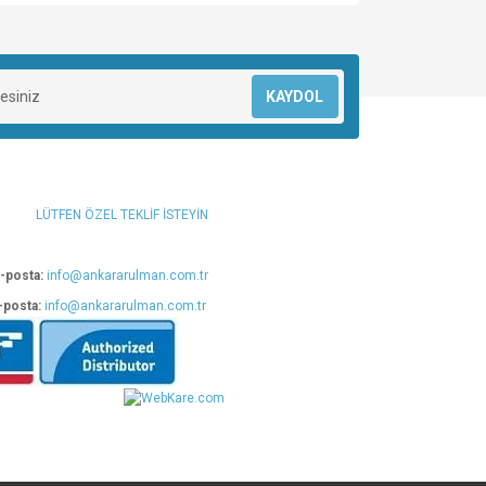
za iletebilirsiniz.
KAYDOL
LÜTFEN ÖZEL TEKLİF İSTEYİN
-posta:
info@ankararulman.com.tr
-posta:
info@ankararulman.com.tr