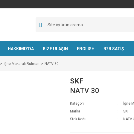
HAKKIMIZDA
BİZE ULAŞIN
ENGLISH
B2B SATIŞ
İğne Makaralı Rulman
NATV 30
SKF
NATV 30
Kategori
İğne M
Marka
SKF
Stok Kodu
NATV 