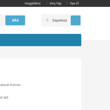
Hoşgeldiniz
Giriş Yap
Üye Ol
ARA
Sepetiniz
akaralı Rulman
30 SKF