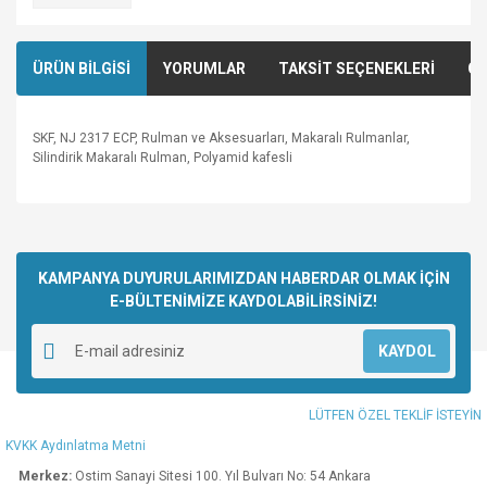
ÜRÜN BİLGİSİ
YORUMLAR
TAKSİT SEÇENEKLERİ
ÖN
SKF, NJ 2317 ECP, Rulman ve Aksesuarları, Makaralı Rulmanlar,
Silindirik Makaralı Rulman, Polyamid kafesli
Bu ürünün fiyat bilgisi, resim, ürün açıklamalarında ve diğer
konularda yetersiz gördüğünüz noktaları öneri formunu
Bu ürüne ilk yorumu siz yapın!
kullanarak tarafımıza iletebilirsiniz.
Görüş ve önerileriniz için teşekkür ederiz.
KAMPANYA DUYURULARIMIZDAN HABERDAR OLMAK İÇİN
E-BÜLTENİMİZE KAYDOLABİLİRSİNİZ!
Yorum Yaz
Ürün resmi kalitesiz, bozuk veya görüntülenemiyor.
KAYDOL
Ürün açıklamasında eksik bilgiler bulunuyor.
Ürün bilgilerinde hatalar bulunuyor.
LÜTFEN ÖZEL TEKLİF İSTEYİN
Ürün fiyatı diğer sitelerden daha pahalı.
KVKK Aydınlatma Metni
Bu ürüne benzer farklı alternatifler olmalı.
Merkez:
Ostim Sanayi Sitesi 100. Yıl Bulvarı No: 54 Ankara