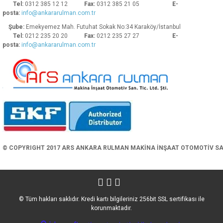
Tel:
0312 385 12 12
Fax:
0312 385 21 05
E-
posta:
info@ankararulman.com.tr
Şube:
Emekyemez Mah. Futuhat Sokak No:34 Karaköy/İstanbul
Tel:
0212 235 20 20
Fax:
0212 235 27 27
E-
posta:
info@ankararulman.com.tr
Gönder
© COPYRIGHT 2017 ARS ANKARA RULMAN MAKİNA İNŞAAT OTOMOTİV SAN. 
© Tüm hakları saklıdır. Kredi kartı bilgileriniz 256bit SSL sertifikası ile
korunmaktadır.