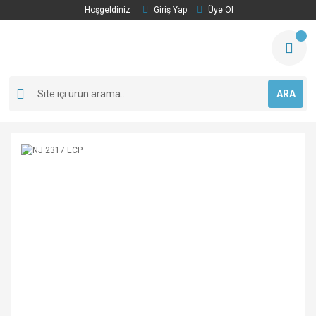
Hoşgeldiniz
Giriş Yap
Üye Ol
ARA