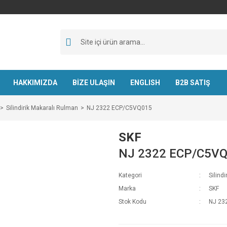
HAKKIMIZDA
BİZE ULAŞIN
ENGLISH
B2B SATIŞ
Silindirik Makaralı Rulman
NJ 2322 ECP/C5VQ015
SKF
NJ 2322 ECP/C5V
Kategori
Silind
Marka
SKF
Stok Kodu
NJ 23