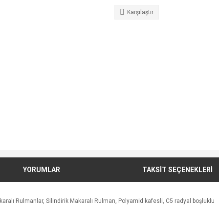
Karşılaştır
YORUMLAR
TAKSİT SEÇENEKLERİ
lı Rulmanlar, Silindirik Makaralı Rulman, Polyamid kafesli, C5 radyal boşluklu