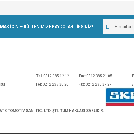
e diğer konularda yetersiz gördüğünüz noktaları öneri formunu kullanarak tarafımı
Bu ürüne ilk yorumu siz yapın!
r.
K İÇİN E-BÜLTENİMİZE KAYDOLABİLİRSİNİZ!
Yorum Yaz
rı No: 54 Ankara
Tel:
0312 385 12 12
Fax:
0312 385 21 05
E
araköy/İstanbul
Tel:
0212 235 20 20
Fax:
0212 235 27 27
E
Gönder
 OTOMOTİV SAN. TİC. LTD. ŞTİ. TÜM HAKLARI SAKLIDIR.