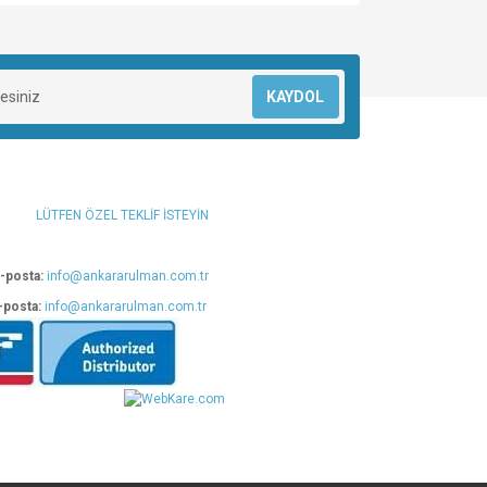
za iletebilirsiniz.
KAYDOL
LÜTFEN ÖZEL TEKLİF İSTEYİN
-posta:
info@ankararulman.com.tr
-posta:
info@ankararulman.com.tr