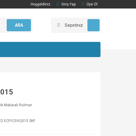
Hoşgeldiniz
Giriş Yap
Üye Ol
ARA
Sepetiniz
Q015
irik Makaralı Rulman
22 ECP/C5VQ015 SKF