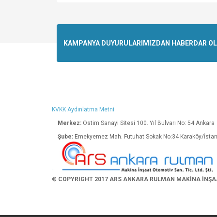
Bu ürünün fiyat bilgisi, resim, ürün açıklamalarında v
Görüş ve önerileriniz için teşekkür ederiz.
Ürün resmi kalitesiz, bozuk veya görüntülenemiyo
KAMPANYA DUYURULARIMIZDAN HABERDAR OLMA
Ürün açıklamasında eksik bilgiler bulunuyor.
Ürün bilgilerinde hatalar bulunuyor.
Ürün fiyatı diğer sitelerden daha pahalı.
Bu ürüne benzer farklı alternatifler olmalı.
KVKK Aydınlatma Metni
Merkez:
Ostim Sanayi Sitesi 100. Yıl Bulva
Şube:
Emekyemez Mah. Futuhat Sokak No:34 K
© COPYRIGHT 2017 ARS ANKARA RULMAN MAKİNA İNŞAAT