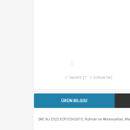
TAVSİYE ET
YORUM YAZ
ÜRÜN BİLGİSİ
SKF, NJ 2322 ECP/C5VQ015, Rulman ve Aksesuarları, Makara