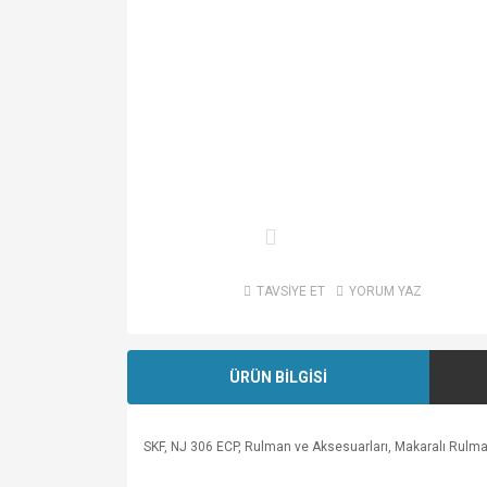
TAVSİYE ET
YORUM YAZ
ÜRÜN BİLGİSİ
SKF, NJ 306 ECP, Rulman ve Aksesuarları, Makaralı Rulmanl