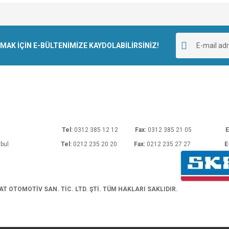
e diğer konularda yetersiz gördüğünüz noktaları öneri formunu kullanarak tarafımı
Bu ürüne ilk yorumu siz yapın!
r.
K İÇİN E-BÜLTENİMİZE KAYDOLABİLİRSİNİZ!
Yorum Yaz
rı No: 54 Ankara
Tel:
0312 385 12 12
Fax:
0312 385 21 05
E
araköy/İstanbul
Tel:
0212 235 20 20
Fax:
0212 235 27 27
E
Gönder
 OTOMOTİV SAN. TİC. LTD. ŞTİ. TÜM HAKLARI SAKLIDIR.