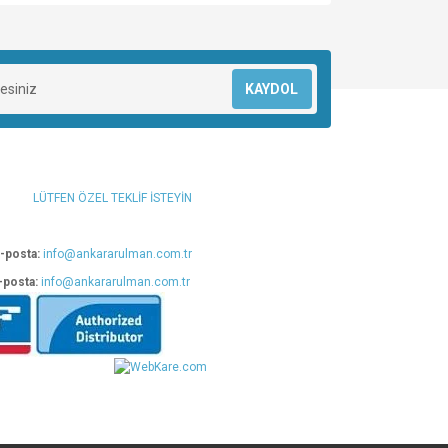
za iletebilirsiniz.
KAYDOL
LÜTFEN ÖZEL TEKLİF İSTEYİN
-posta:
info@ankararulman.com.tr
-posta:
info@ankararulman.com.tr