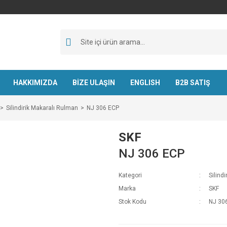
HAKKIMIZDA
BİZE ULAŞIN
ENGLISH
B2B SATIŞ
Silindirik Makaralı Rulman
NJ 306 ECP
SKF
NJ 306 ECP
Kategori
Silind
Marka
SKF
Stok Kodu
NJ 30