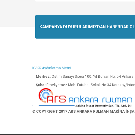
Bu ürünün fiyat bilgisi, resim, ürün açıklamalarında v
Görüş ve önerileriniz için teşekkür ederiz.
Ürün resmi kalitesiz, bozuk veya görüntülenemiyo
KAMPANYA DUYURULARIMIZDAN HABERDAR OLMA
Ürün açıklamasında eksik bilgiler bulunuyor.
Ürün bilgilerinde hatalar bulunuyor.
Ürün fiyatı diğer sitelerden daha pahalı.
Bu ürüne benzer farklı alternatifler olmalı.
KVKK Aydınlatma Metni
Merkez:
Ostim Sanayi Sitesi 100. Yıl Bulva
Şube:
Emekyemez Mah. Futuhat Sokak No:34 K
© COPYRIGHT 2017 ARS ANKARA RULMAN MAKİNA İNŞAAT