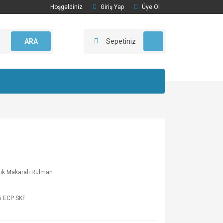
Hoşgeldiniz
Giriş Yap
Üye Ol
ARA
Sepetiniz
irik Makaralı Rulman
6 ECP SKF