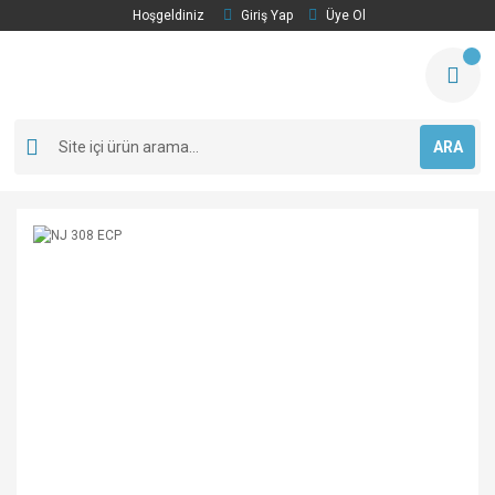
Hoşgeldiniz
Giriş Yap
Üye Ol
ARA