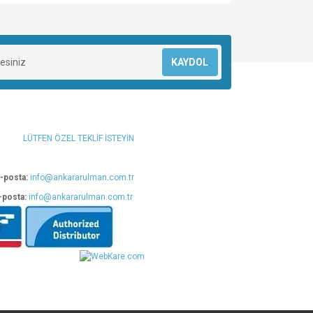
za iletebilirsiniz.
KAYDOL
LÜTFEN ÖZEL TEKLİF İSTEYİN
-posta:
info@ankararulman.com.tr
-posta:
info@ankararulman.com.tr