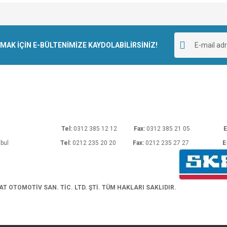
e diğer konularda yetersiz gördüğünüz noktaları öneri formunu kullanarak tarafımı
Bu ürüne ilk yorumu siz yapın!
r.
K İÇİN E-BÜLTENİMİZE KAYDOLABİLİRSİNİZ!
Yorum Yaz
rı No: 54 Ankara
Tel:
0312 385 12 12
Fax:
0312 385 21 05
E
araköy/İstanbul
Tel:
0212 235 20 20
Fax:
0212 235 27 27
E
Gönder
 OTOMOTİV SAN. TİC. LTD. ŞTİ. TÜM HAKLARI SAKLIDIR.