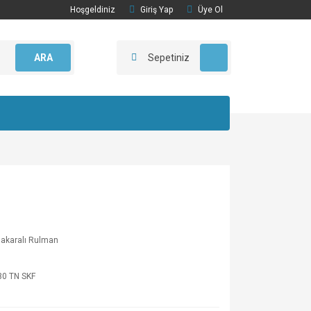
Hoşgeldiniz
Giriş Yap
Üye Ol
ARA
Sepetiniz
akaralı Rulman
30 TN SKF