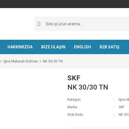
HAKKIMIZDA
BİZE ULAŞIN
ENGLISH
B2B SATIŞ
İğne Makaralı Rulman
NK 30/30 TN
SKF
NK 30/30 TN
Kategori
İğne M
Marka
SKF
Stok Kodu
NK 30