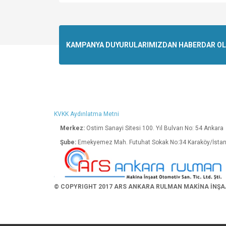
Bu ürünün fiyat bilgisi, resim, ürün açıklamalarında v
Görüş ve önerileriniz için teşekkür ederiz.
Ürün resmi kalitesiz, bozuk veya görüntülenemiyo
KAMPANYA DUYURULARIMIZDAN HABERDAR OLMA
Ürün açıklamasında eksik bilgiler bulunuyor.
Ürün bilgilerinde hatalar bulunuyor.
Ürün fiyatı diğer sitelerden daha pahalı.
Bu ürüne benzer farklı alternatifler olmalı.
KVKK Aydınlatma Metni
Merkez:
Ostim Sanayi Sitesi 100. Yıl Bulva
Şube:
Emekyemez Mah. Futuhat Sokak No:34 K
© COPYRIGHT 2017 ARS ANKARA RULMAN MAKİNA İNŞAAT