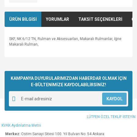
ÜRÜN BİLGİSİ
YORUMLAR
TAKSİT SEÇENEKLERİ
ÖN
SKF, NK 6/12 TN, Rulman ve Aksesuarları, Makaralı Rulmanlar, İğne
Makaralı Rulman,
Bu ürünün fiyat bilgisi, resim, ürün açıklamalarında ve diğer
konularda yetersiz gördüğünüz noktaları öneri formunu
Bu ürüne ilk yorumu siz yapın!
kullanarak tarafımıza iletebilirsiniz.
Görüş ve önerileriniz için teşekkür ederiz.
KAMPANYA DUYURULARIMIZDAN HABERDAR OLMAK İÇİN
E-BÜLTENİMİZE KAYDOLABİLİRSİNİZ!
Yorum Yaz
Ürün resmi kalitesiz, bozuk veya görüntülenemiyor.
KAYDOL
Ürün açıklamasında eksik bilgiler bulunuyor.
Ürün bilgilerinde hatalar bulunuyor.
LÜTFEN ÖZEL TEKLİF İSTEYİN
Ürün fiyatı diğer sitelerden daha pahalı.
KVKK Aydınlatma Metni
Bu ürüne benzer farklı alternatifler olmalı.
Merkez:
Ostim Sanayi Sitesi 100. Yıl Bulvarı No: 54 Ankara