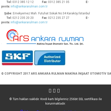
Tel:
0312 385 12 12
Fax:
0312 385 21 05
E-
posta:
info@ankararulman.com.tr
Şube:
Emekyemez Mah. Futuhat Sokak No:34 Karaköy/İstanbul
Tel:
0212 235 20 20
Fax:
0212 235 27 27
E-
posta:
info@ankararulman.com.tr
Gönder
© COPYRIGHT 2017 ARS ANKARA RULMAN MAKİNA İNŞAAT OTOMOTİV SAN. 
© Tüm hakları saklıdır. Kredi kartı bilgileriniz 256bit SSL sertifikası ile
korunmaktadır.