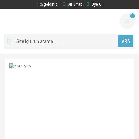
Hoşgeldiniz
Giriş Yap
Üye Ol
ARA