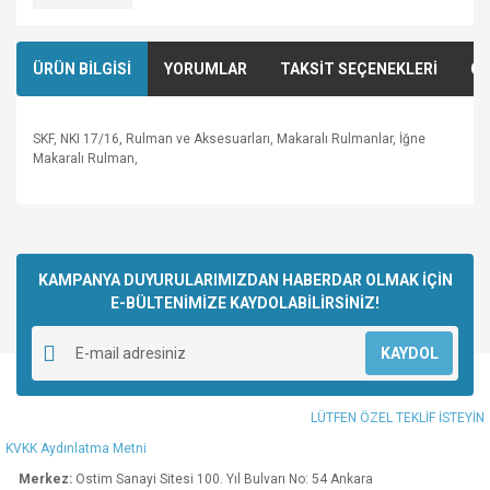
ÜRÜN BİLGİSİ
YORUMLAR
TAKSİT SEÇENEKLERİ
ÖN
SKF, NKI 17/16, Rulman ve Aksesuarları, Makaralı Rulmanlar, İğne
Makaralı Rulman,
Bu ürünün fiyat bilgisi, resim, ürün açıklamalarında ve diğer
konularda yetersiz gördüğünüz noktaları öneri formunu
Bu ürüne ilk yorumu siz yapın!
kullanarak tarafımıza iletebilirsiniz.
Görüş ve önerileriniz için teşekkür ederiz.
KAMPANYA DUYURULARIMIZDAN HABERDAR OLMAK İÇİN
E-BÜLTENİMİZE KAYDOLABİLİRSİNİZ!
Yorum Yaz
Ürün resmi kalitesiz, bozuk veya görüntülenemiyor.
KAYDOL
Ürün açıklamasında eksik bilgiler bulunuyor.
Ürün bilgilerinde hatalar bulunuyor.
LÜTFEN ÖZEL TEKLİF İSTEYİN
Ürün fiyatı diğer sitelerden daha pahalı.
KVKK Aydınlatma Metni
Bu ürüne benzer farklı alternatifler olmalı.
Merkez:
Ostim Sanayi Sitesi 100. Yıl Bulvarı No: 54 Ankara