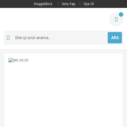
Hoşgeldiniz
Giriş Yap
Üye Ol
ARA