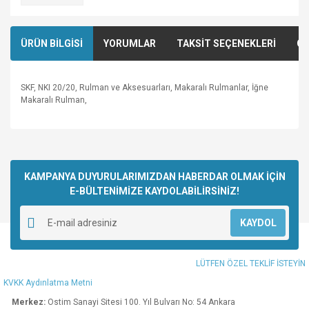
ÜRÜN BİLGİSİ
YORUMLAR
TAKSİT SEÇENEKLERİ
ÖN
SKF, NKI 20/20, Rulman ve Aksesuarları, Makaralı Rulmanlar, İğne
Makaralı Rulman,
Bu ürünün fiyat bilgisi, resim, ürün açıklamalarında ve diğer
konularda yetersiz gördüğünüz noktaları öneri formunu
Bu ürüne ilk yorumu siz yapın!
kullanarak tarafımıza iletebilirsiniz.
Görüş ve önerileriniz için teşekkür ederiz.
KAMPANYA DUYURULARIMIZDAN HABERDAR OLMAK İÇİN
E-BÜLTENİMİZE KAYDOLABİLİRSİNİZ!
Yorum Yaz
Ürün resmi kalitesiz, bozuk veya görüntülenemiyor.
KAYDOL
Ürün açıklamasında eksik bilgiler bulunuyor.
Ürün bilgilerinde hatalar bulunuyor.
LÜTFEN ÖZEL TEKLİF İSTEYİN
Ürün fiyatı diğer sitelerden daha pahalı.
KVKK Aydınlatma Metni
Bu ürüne benzer farklı alternatifler olmalı.
Merkez:
Ostim Sanayi Sitesi 100. Yıl Bulvarı No: 54 Ankara