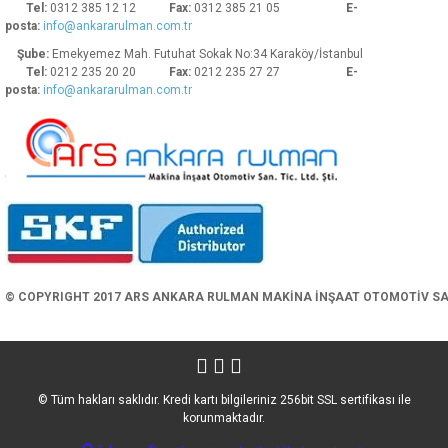
Tel:
0312 385 12 12
Fax:
0312 385 21 05
E-
posta:
info@ankararulman.com.tr
Şube:
Emekyemez Mah. Futuhat Sokak No:34 Karaköy/İstanbul
Tel:
0212 235 20 20
Fax:
0212 235 27 27
E-
posta:
info@ankararulman.com.tr
Gönder
© COPYRIGHT 2017 ARS ANKARA RULMAN MAKİNA İNŞAAT OTOMOTİV SAN. 
© Tüm hakları saklıdır. Kredi kartı bilgileriniz 256bit SSL sertifikası ile
korunmaktadır.