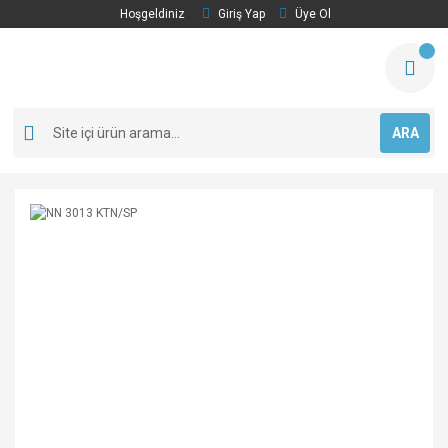
Hoşgeldiniz
Giriş Yap
Üye Ol
ARA