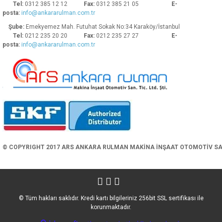
Tel:
0312 385 12 12
Fax:
0312 385 21 05
E-
posta:
info@ankararulman.com.tr
Şube:
Emekyemez Mah. Futuhat Sokak No:34 Karaköy/İstanbul
Tel:
0212 235 20 20
Fax:
0212 235 27 27
E-
posta:
info@ankararulman.com.tr
Gönder
© COPYRIGHT 2017 ARS ANKARA RULMAN MAKİNA İNŞAAT OTOMOTİV SAN. 
© Tüm hakları saklıdır. Kredi kartı bilgileriniz 256bit SSL sertifikası ile
korunmaktadır.