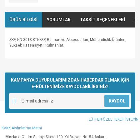
ÜRÜN BİLGİSİ
YORUMLAR
TAKSİT SEÇENEKLERİ
ÖN
SKF, NN 3013 KTN/SP, Rulman ve Aksesuarları, Mühendislik Ürünleri,
Yüksek Hassasiyetli Rulmanlar,
Bu ürünün fiyat bilgisi, resim, ürün açıklamalarında ve diğer
konularda yetersiz gördüğünüz noktaları öneri formunu
Bu ürüne ilk yorumu siz yapın!
kullanarak tarafımıza iletebilirsiniz.
Görüş ve önerileriniz için teşekkür ederiz.
KAMPANYA DUYURULARIMIZDAN HABERDAR OLMAK İÇİN
E-BÜLTENİMİZE KAYDOLABİLİRSİNİZ!
Yorum Yaz
Ürün resmi kalitesiz, bozuk veya görüntülenemiyor.
KAYDOL
Ürün açıklamasında eksik bilgiler bulunuyor.
Ürün bilgilerinde hatalar bulunuyor.
LÜTFEN ÖZEL TEKLİF İSTEYİN
Ürün fiyatı diğer sitelerden daha pahalı.
KVKK Aydınlatma Metni
Bu ürüne benzer farklı alternatifler olmalı.
Merkez:
Ostim Sanayi Sitesi 100. Yıl Bulvarı No: 54 Ankara