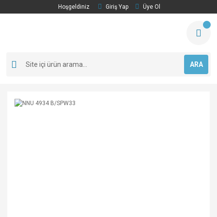
Hoşgeldiniz
Giriş Yap
Üye Ol
ARA