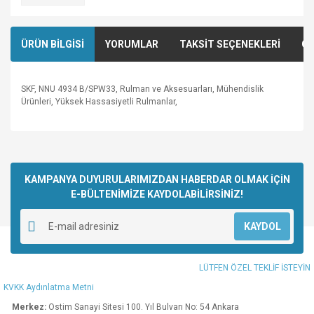
ÜRÜN BİLGİSİ
YORUMLAR
TAKSİT SEÇENEKLERİ
ÖN
SKF, NNU 4934 B/SPW33, Rulman ve Aksesuarları, Mühendislik
Ürünleri, Yüksek Hassasiyetli Rulmanlar,
Bu ürünün fiyat bilgisi, resim, ürün açıklamalarında ve diğer
konularda yetersiz gördüğünüz noktaları öneri formunu
Bu ürüne ilk yorumu siz yapın!
kullanarak tarafımıza iletebilirsiniz.
Görüş ve önerileriniz için teşekkür ederiz.
KAMPANYA DUYURULARIMIZDAN HABERDAR OLMAK İÇİN
E-BÜLTENİMİZE KAYDOLABİLİRSİNİZ!
Yorum Yaz
Ürün resmi kalitesiz, bozuk veya görüntülenemiyor.
KAYDOL
Ürün açıklamasında eksik bilgiler bulunuyor.
Ürün bilgilerinde hatalar bulunuyor.
LÜTFEN ÖZEL TEKLİF İSTEYİN
Ürün fiyatı diğer sitelerden daha pahalı.
KVKK Aydınlatma Metni
Bu ürüne benzer farklı alternatifler olmalı.
Merkez:
Ostim Sanayi Sitesi 100. Yıl Bulvarı No: 54 Ankara