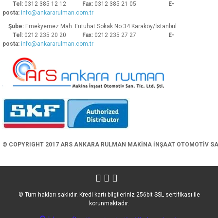
Tel:
0312 385 12 12
Fax:
0312 385 21 05
E-
posta:
info@ankararulman.com.tr
Şube:
Emekyemez Mah. Futuhat Sokak No:34 Karaköy/İstanbul
Tel:
0212 235 20 20
Fax:
0212 235 27 27
E-
posta:
info@ankararulman.com.tr
Gönder
© COPYRIGHT 2017 ARS ANKARA RULMAN MAKİNA İNŞAAT OTOMOTİV SAN. 
© Tüm hakları saklıdır. Kredi kartı bilgileriniz 256bit SSL sertifikası ile
korunmaktadır.