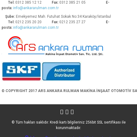
Tel:
0312 385 12 12
Fax:
0312 385 21 05
E-
posta:
info@ankararulman.com.tr
Şube:
Emekyemez Mah. Futuhat Sokak No:34 Karaköy/İstanbul
Tel:
0212 235 20 20
Fax:
0212 235 27 27
E-
posta:
info@ankararulman.com.tr
Gönder
© COPYRIGHT 2017 ARS ANKARA RULMAN MAKİNA İNŞAAT OTOMOTİV SAN. 
© Tüm hakları saklıdır. Kredi kartı bilgileriniz 256bit SSL sertifikası ile
korunmaktadır.