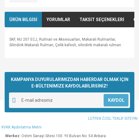
ÜRÜN BİLGİSİ
YORUMLAR
TAKSİT SEÇENEKLERİ
ÖN
SKF, NU 207 ECJ, Rulman ve Aksesuarları, Makaralı Rulmanlar,
Silindirik Makaralı Rulman, Çelik kafesli, silindirik makaralı rulman
Bu ürünün fiyat bilgisi, resim, ürün açıklamalarında ve diğer
konularda yetersiz gördüğünüz noktaları öneri formunu
Bu ürüne ilk yorumu siz yapın!
kullanarak tarafımıza iletebilirsiniz.
Görüş ve önerileriniz için teşekkür ederiz.
KAMPANYA DUYURULARIMIZDAN HABERDAR OLMAK İÇİN
E-BÜLTENİMİZE KAYDOLABİLİRSİNİZ!
Yorum Yaz
Ürün resmi kalitesiz, bozuk veya görüntülenemiyor.
KAYDOL
Ürün açıklamasında eksik bilgiler bulunuyor.
Ürün bilgilerinde hatalar bulunuyor.
LÜTFEN ÖZEL TEKLİF İSTEYİN
Ürün fiyatı diğer sitelerden daha pahalı.
KVKK Aydınlatma Metni
Bu ürüne benzer farklı alternatifler olmalı.
Merkez:
Ostim Sanayi Sitesi 100. Yıl Bulvarı No: 54 Ankara