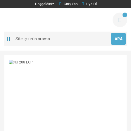
Hoşgeldiniz
Giriş Yap
Üye Ol
ARA