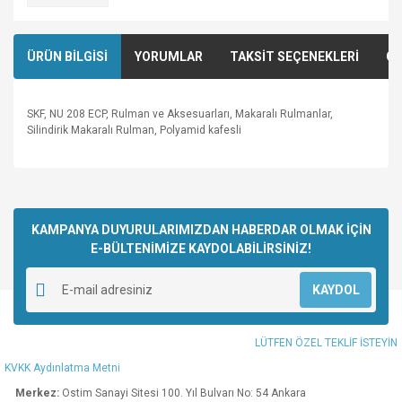
ÜRÜN BİLGİSİ
YORUMLAR
TAKSİT SEÇENEKLERİ
ÖN
SKF, NU 208 ECP, Rulman ve Aksesuarları, Makaralı Rulmanlar,
Silindirik Makaralı Rulman, Polyamid kafesli
Bu ürünün fiyat bilgisi, resim, ürün açıklamalarında ve diğer
konularda yetersiz gördüğünüz noktaları öneri formunu
Bu ürüne ilk yorumu siz yapın!
kullanarak tarafımıza iletebilirsiniz.
Görüş ve önerileriniz için teşekkür ederiz.
KAMPANYA DUYURULARIMIZDAN HABERDAR OLMAK İÇİN
E-BÜLTENİMİZE KAYDOLABİLİRSİNİZ!
Yorum Yaz
Ürün resmi kalitesiz, bozuk veya görüntülenemiyor.
KAYDOL
Ürün açıklamasında eksik bilgiler bulunuyor.
Ürün bilgilerinde hatalar bulunuyor.
LÜTFEN ÖZEL TEKLİF İSTEYİN
Ürün fiyatı diğer sitelerden daha pahalı.
KVKK Aydınlatma Metni
Bu ürüne benzer farklı alternatifler olmalı.
Merkez:
Ostim Sanayi Sitesi 100. Yıl Bulvarı No: 54 Ankara