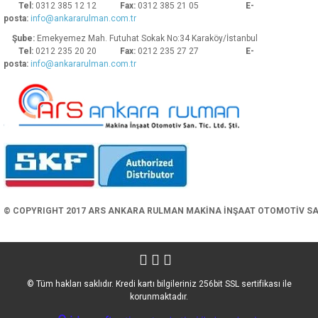
Tel:
0312 385 12 12
Fax:
0312 385 21 05
E-
posta:
info@ankararulman.com.tr
Şube:
Emekyemez Mah. Futuhat Sokak No:34 Karaköy/İstanbul
Tel:
0212 235 20 20
Fax:
0212 235 27 27
E-
posta:
info@ankararulman.com.tr
Gönder
© COPYRIGHT 2017 ARS ANKARA RULMAN MAKİNA İNŞAAT OTOMOTİV SAN. 
© Tüm hakları saklıdır. Kredi kartı bilgileriniz 256bit SSL sertifikası ile
korunmaktadır.