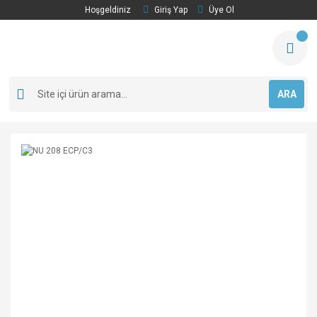
Hoşgeldiniz
Giriş Yap
Üye Ol
ARA