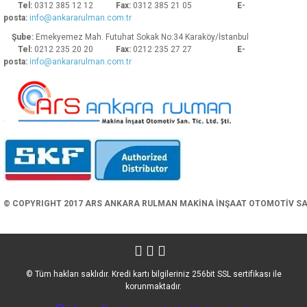
Tel:
0312 385 12 12
Fax:
0312 385 21 05
E-
posta:
info@ankararulman.com.tr
Şube:
Emekyemez Mah. Futuhat Sokak No:34 Karaköy/İstanbul
Tel:
0212 235 20 20
Fax:
0212 235 27 27
E-
posta:
info@ankararulman.com.tr
Gönder
© COPYRIGHT 2017 ARS ANKARA RULMAN MAKİNA İNŞAAT OTOMOTİV SAN. 
© Tüm hakları saklıdır. Kredi kartı bilgileriniz 256bit SSL sertifikası ile
korunmaktadır.