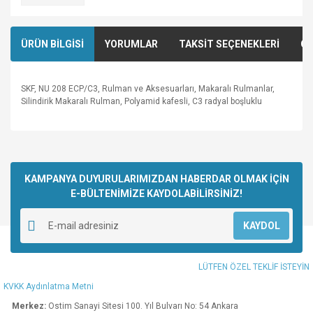
ÜRÜN BİLGİSİ
YORUMLAR
TAKSİT SEÇENEKLERİ
ÖN
SKF, NU 208 ECP/C3, Rulman ve Aksesuarları, Makaralı Rulmanlar,
Silindirik Makaralı Rulman, Polyamid kafesli, C3 radyal boşluklu
Bu ürünün fiyat bilgisi, resim, ürün açıklamalarında ve diğer
konularda yetersiz gördüğünüz noktaları öneri formunu
Bu ürüne ilk yorumu siz yapın!
kullanarak tarafımıza iletebilirsiniz.
Görüş ve önerileriniz için teşekkür ederiz.
KAMPANYA DUYURULARIMIZDAN HABERDAR OLMAK İÇİN
E-BÜLTENİMİZE KAYDOLABİLİRSİNİZ!
Yorum Yaz
Ürün resmi kalitesiz, bozuk veya görüntülenemiyor.
KAYDOL
Ürün açıklamasında eksik bilgiler bulunuyor.
Ürün bilgilerinde hatalar bulunuyor.
LÜTFEN ÖZEL TEKLİF İSTEYİN
Ürün fiyatı diğer sitelerden daha pahalı.
KVKK Aydınlatma Metni
Bu ürüne benzer farklı alternatifler olmalı.
Merkez:
Ostim Sanayi Sitesi 100. Yıl Bulvarı No: 54 Ankara