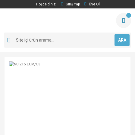
Hoşgeldiniz
Giriş Yap
Üye Ol
ARA