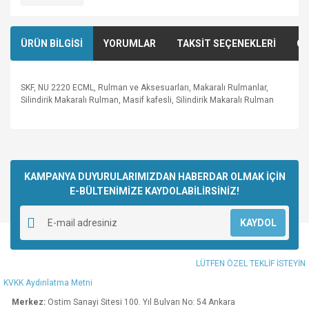
ÜRÜN BİLGİSİ
YORUMLAR
TAKSİT SEÇENEKLERİ
ÖN
SKF, NU 2220 ECML, Rulman ve Aksesuarları, Makaralı Rulmanlar,
Silindirik Makaralı Rulman, Masif kafesli, Silindirik Makaralı Rulman
Bu ürünün fiyat bilgisi, resim, ürün açıklamalarında ve diğer
konularda yetersiz gördüğünüz noktaları öneri formunu
Bu ürüne ilk yorumu siz yapın!
kullanarak tarafımıza iletebilirsiniz.
Görüş ve önerileriniz için teşekkür ederiz.
KAMPANYA DUYURULARIMIZDAN HABERDAR OLMAK İÇİN
E-BÜLTENİMİZE KAYDOLABİLİRSİNİZ!
Yorum Yaz
Ürün resmi kalitesiz, bozuk veya görüntülenemiyor.
KAYDOL
Ürün açıklamasında eksik bilgiler bulunuyor.
Ürün bilgilerinde hatalar bulunuyor.
LÜTFEN ÖZEL TEKLİF İSTEYİN
Ürün fiyatı diğer sitelerden daha pahalı.
KVKK Aydınlatma Metni
Bu ürüne benzer farklı alternatifler olmalı.
Merkez:
Ostim Sanayi Sitesi 100. Yıl Bulvarı No: 54 Ankara