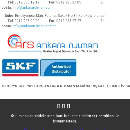
Tel:
0312 385 12 12
Fax:
0312 385 21 05
E-
posta:
info@ankararulman.com.tr
Şube:
Emekyemez Mah. Futuhat Sokak No:34 Karaköy/İstanbul
Tel:
0212 235 20 20
Fax:
0212 235 27 27
E-
posta:
info@ankararulman.com.tr
Gönder
© COPYRIGHT 2017 ARS ANKARA RULMAN MAKİNA İNŞAAT OTOMOTİV SAN. 
© Tüm hakları saklıdır. Kredi kartı bilgileriniz 256bit SSL sertifikası ile
korunmaktadır.