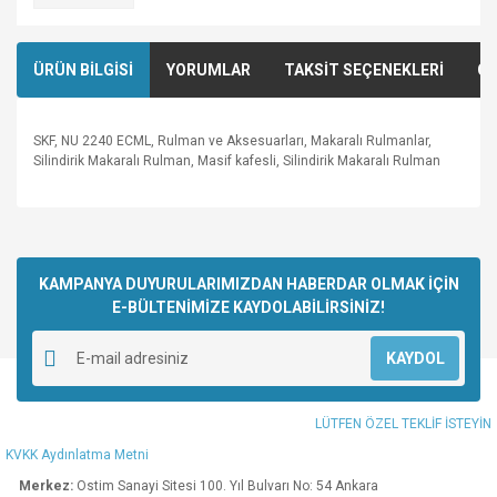
ÜRÜN BİLGİSİ
YORUMLAR
TAKSİT SEÇENEKLERİ
ÖN
SKF, NU 2240 ECML, Rulman ve Aksesuarları, Makaralı Rulmanlar,
Silindirik Makaralı Rulman, Masif kafesli, Silindirik Makaralı Rulman
Bu ürünün fiyat bilgisi, resim, ürün açıklamalarında ve diğer
konularda yetersiz gördüğünüz noktaları öneri formunu
Bu ürüne ilk yorumu siz yapın!
kullanarak tarafımıza iletebilirsiniz.
Görüş ve önerileriniz için teşekkür ederiz.
KAMPANYA DUYURULARIMIZDAN HABERDAR OLMAK İÇİN
E-BÜLTENİMİZE KAYDOLABİLİRSİNİZ!
Yorum Yaz
Ürün resmi kalitesiz, bozuk veya görüntülenemiyor.
KAYDOL
Ürün açıklamasında eksik bilgiler bulunuyor.
Ürün bilgilerinde hatalar bulunuyor.
LÜTFEN ÖZEL TEKLİF İSTEYİN
Ürün fiyatı diğer sitelerden daha pahalı.
KVKK Aydınlatma Metni
Bu ürüne benzer farklı alternatifler olmalı.
Merkez:
Ostim Sanayi Sitesi 100. Yıl Bulvarı No: 54 Ankara