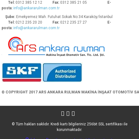
Tel:
0312 385 12 12
Fax:
0312 385 21 05
E-
posta:
info@ankararulman.com.tr
Şube:
Emekyemez Mah. Futuhat Sokak No:34 Karaköy/İstanbul
Tel:
0212 235 20 20
Fax:
0212 235 27 27
E-
posta:
info@ankararulman.com.tr
Gönder
© COPYRIGHT 2017 ARS ANKARA RULMAN MAKİNA İNŞAAT OTOMOTİV SAN. 
© Tüm hakları saklıdır. Kredi kartı bilgileriniz 256bit SSL sertifikası ile
korunmaktadır.